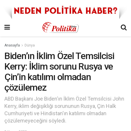
Anasayfa
Dünya
Biden’ın İklim Özel Temsilcisi
Kerry: İklim sorunu Rusya ve
Çin’in katılımı olmadan
çözülemez
ABD Başkanı Joe Biden'ın İklim Özel Temsilcisi John
Kerry, iklim değişikliği sorununun Rusya, Çin Halk
Cumhuriyeti ve Hindistan'ın katılımı olmadan
çözülemeyeceğini söyledi.