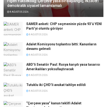
Figen Yüksekdağ: Çerçeve yasa bir başlangıç, eksikleri
demokratik siyaset tamamlamalı
8 AĞUSTOS 2026
SAMER anketi: CHP seçmeninin yüzde 93’ü YENİ
Parti’yi olumlu görüyor
8 AĞUSTOS 2026
Adalet Komisyonu toplantısı bitti: Kanunların
devamı gelmeli
8 AĞUSTOS 2026
ABD’li Senatör Paul: Rusya karşıtı yasa tasarısı
Amerikalıları yoksullaştıracak
8 AĞUSTOS 2026
Tutuklu iki ÇHD’li avukat tahliye edildi
8 AĞUSTOS 2026
“Çerçeve yasa” kanun teklifi Adalet