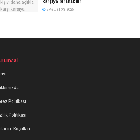
karşıya bırakabilir
5 AĞUSTOS 2026
urumsal
ünye
akkımızda
rez Politikası
zlilik Politikası
llanım Koşulları