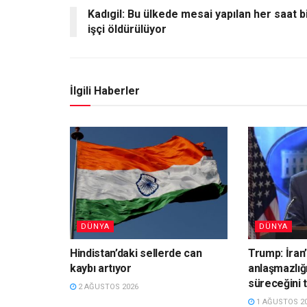
Kadıgil: Bu ülkede mesai yapılan her saat b
işçi öldürülüyor
İlgili Haberler
DÜNYA
DÜNYA
Hindistan’daki sellerde can
Trump: İran’
kaybı artıyor
anlaşmazlığ
süreceğini 
2 AĞUSTOS 2026
1 AĞUSTOS 2