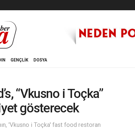
DIN
GENÇLİK
DOSYA
’s, “Vkusno i Toçka”
liyet gösterecek
ın, 'Vkusno i Toçka' fast food restoran