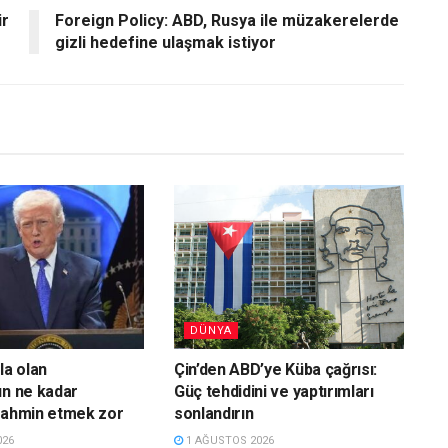
ir
Foreign Policy: ABD, Rusya ile müzakerelerde
gizli hedefine ulaşmak istiyor
DÜNYA
la olan
Çin’den ABD’ye Küba çağrısı:
ın ne kadar
Güç tehdidini ve yaptırımları
tahmin etmek zor
sonlandırın
026
1 AĞUSTOS 2026