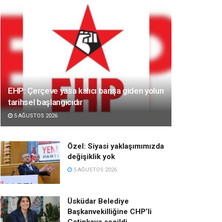
EHP: Çerçeve yasa kalıcı barışa giden yolun
tarihsel başlangıcıdır
5 AĞUSTOS 2026
Özel: Siyasi yaklaşımımızda
değişiklik yok
5 AĞUSTOS 2026
Üsküdar Belediye
Başkanvekilliğine CHP’li