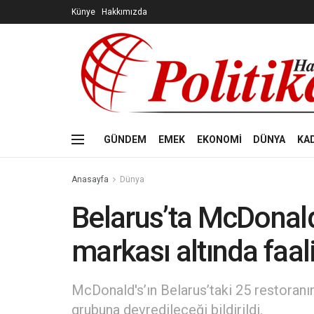
Künye
Hakkımızda
GÜNDEM
EMEK
EKONOMİ
DÜNYA
KA
Anasayfa
Dünya
Belarus’ta McDonald
markası altında faa
McDonald's’ın Belarus’taki 25 restoranın
grubuna devredileceği bildirildi.