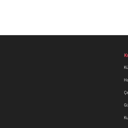
K
K
H
Çe
Gi
Ku