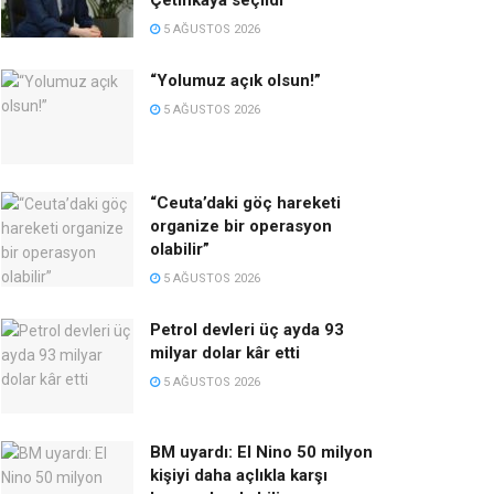
Çetinkaya seçildi
5 AĞUSTOS 2026
“Yolumuz açık olsun!”
5 AĞUSTOS 2026
“Ceuta’daki göç hareketi
organize bir operasyon
olabilir”
5 AĞUSTOS 2026
Petrol devleri üç ayda 93
milyar dolar kâr etti
5 AĞUSTOS 2026
BM uyardı: El Nino 50 milyon
kişiyi daha açlıkla karşı