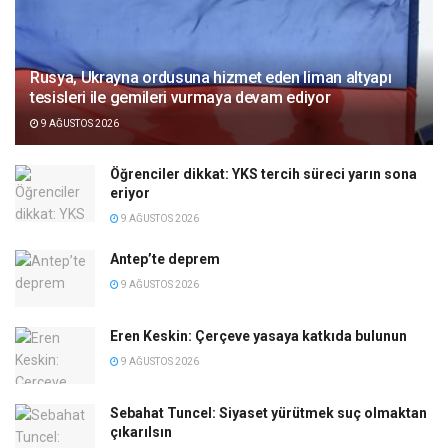
Rusya, Ukrayna ordusuna hizmet eden liman altyapı
tesisleri ile gemileri vurmaya devam ediyor
9 AĞUSTOS 2026
Öğrenciler dikkat: YKS tercih süreci yarın sona
eriyor
9 AĞUSTOS 2026
Antep’te deprem
9 AĞUSTOS 2026
Eren Keskin: Çerçeve yasaya katkıda bulunun
9 AĞUSTOS 2026
Sebahat Tuncel: Siyaset yürütmek suç olmaktan
çıkarılsın