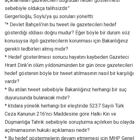
açıklamaları gazetecileri doğrudan hedef göstermesi
sebebiyle oldukça talihsizdir.”
Gergerlioğlu, Soylu’ya şu soruları yöneltti:
“* Devlet Bahçeli’nin bu tweet ile gazetecileri hedef
gösterdiği iddiası doğru mudur? Eğer böyle bir durum söz
konusuysa ilgili gazetecilerin korunması için Bakanlığınız
gerekli tedbirleri almış mıdır?
* Hedef gösterilmesi sonucu hayatını kaybeden Gazeteci
Hrant Dink’in ölüm yıldönümünden bir gün önce gazetecileri
hedef gösteren böyle bir tweet atılmasının nasıl bir karşılığı
vardır?
* Bu atılan tweet sebebiyle Bakanlığınız herhangi bir suç
duyurusunda bulanacak mıdır?
* ktidara yönelik herhangi bir eleştiride 5237 Sayılı Türk
Ceza Kanunun 216’ncı Maddesine göre Halkı Kin ve
Düşmanlığa Tahrik sebebiyle soruşturma açılırken bu olayda
açılmamasının hukuki açıklaması nedir?
* Bu hedef göstermelerin devam etmemesi için MHP Genel