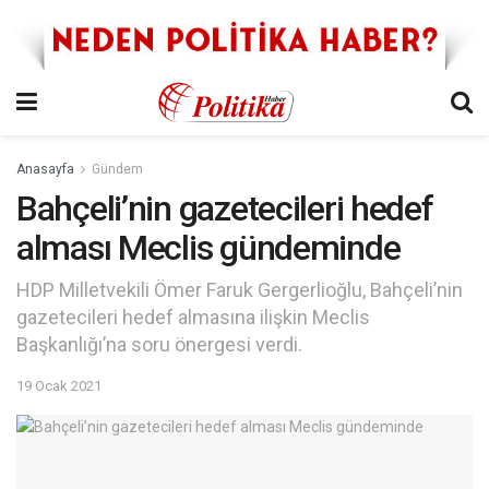
Anasayfa
Gündem
Bahçeli’nin gazetecileri hedef
alması Meclis gündeminde
HDP Milletvekili Ömer Faruk Gergerlioğlu, Bahçeli’nin
gazetecileri hedef almasına ilişkin Meclis
Başkanlığı’na soru önergesi verdi.
19 Ocak 2021