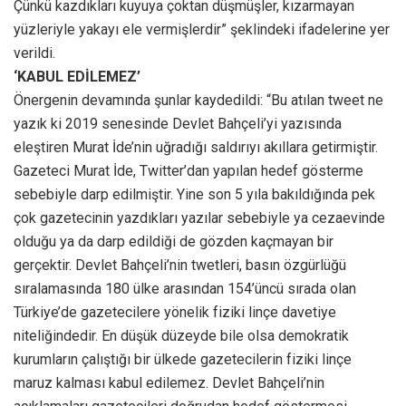
Çünkü kazdıkları kuyuya çoktan düşmüşler, kızarmayan
yüzleriyle yakayı ele vermişlerdir” şeklindeki ifadelerine yer
verildi.
‘KABUL EDİLEMEZ’
Önergenin devamında şunlar kaydedildi: “Bu atılan tweet ne
yazık ki 2019 senesinde Devlet Bahçeli’yi yazısında
eleştiren Murat İde’nin uğradığı saldırıyı akıllara getirmiştir.
Gazeteci Murat İde, Twitter’dan yapılan hedef gösterme
sebebiyle darp edilmiştir. Yine son 5 yıla bakıldığında pek
çok gazetecinin yazdıkları yazılar sebebiyle ya cezaevinde
olduğu ya da darp edildiği de gözden kaçmayan bir
gerçektir. Devlet Bahçeli’nin twetleri, basın özgürlüğü
sıralamasında 180 ülke arasından 154’üncü sırada olan
Türkiye’de gazetecilere yönelik fiziki linçe davetiye
niteliğindedir. En düşük düzeyde bile olsa demokratik
kurumların çalıştığı bir ülkede gazetecilerin fiziki linçe
maruz kalması kabul edilemez. Devlet Bahçeli’nin