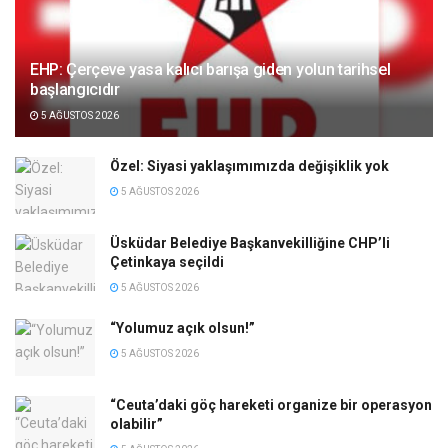
EHP: Çerçeve yasa kalıcı barışa giden yolun tarihsel
başlangıcıdır
5 AĞUSTOS 2026
Özel: Siyasi yaklaşımımızda değişiklik yok
5 AĞUSTOS 2026
Üsküdar Belediye Başkanvekilliğine CHP’li
Çetinkaya seçildi
5 AĞUSTOS 2026
“Yolumuz açık olsun!”
5 AĞUSTOS 2026
“Ceuta’daki göç hareketi organize bir operasyon
olabilir”