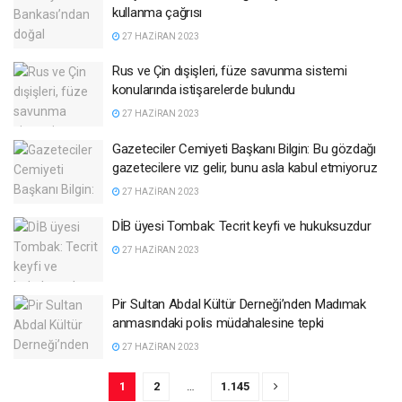
kullanma çağrısı
27 HAZIRAN 2023
Rus ve Çin dışişleri, füze savunma sistemi
konularında istişarelerde bulundu
27 HAZIRAN 2023
Gazeteciler Cemiyeti Başkanı Bilgin: Bu gözdağı
gazetecilere vız gelir, bunu asla kabul etmiyoruz
27 HAZIRAN 2023
DİB üyesi Tombak: Tecrit keyfi ve hukuksuzdur
27 HAZIRAN 2023
Pir Sultan Abdal Kültür Derneği’nden Madımak
anmasındaki polis müdahalesine tepki
27 HAZIRAN 2023
1
2
…
1.145