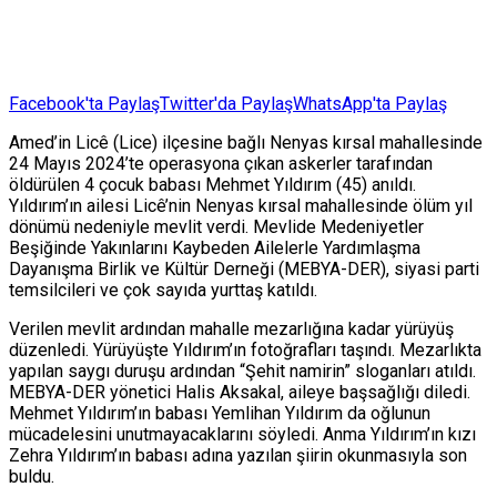
Facebook'ta Paylaş
Twitter'da Paylaş
WhatsApp'ta Paylaş
Amed’in Licê (Lice) ilçesine bağlı Nenyas kırsal mahallesinde
24 Mayıs 2024’te operasyona çıkan askerler tarafından
öldürülen 4 çocuk babası Mehmet Yıldırım (45) anıldı.
Yıldırım’ın ailesi Licê’nin Nenyas kırsal mahallesinde ölüm yıl
dönümü nedeniyle mevlit verdi. Mevlide Medeniyetler
Beşiğinde Yakınlarını Kaybeden Ailelerle Yardımlaşma
Dayanışma Birlik ve Kültür Derneği (MEBYA-DER), siyasi parti
temsilcileri ve çok sayıda yurttaş katıldı.
Verilen mevlit ardından mahalle mezarlığına kadar yürüyüş
düzenledi. Yürüyüşte Yıldırım’ın fotoğrafları taşındı. Mezarlıkta
yapılan saygı duruşu ardından “Şehit namirin” sloganları atıldı.
MEBYA-DER yönetici Halis Aksakal, aileye başsağlığı diledi.
Mehmet Yıldırım’ın babası Yemlihan Yıldırım da oğlunun
mücadelesini unutmayacaklarını söyledi. Anma Yıldırım’ın kızı
Zehra Yıldırım’ın babası adına yazılan şiirin okunmasıyla son
buldu.