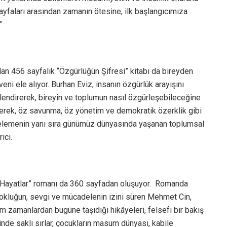
sayfaları arasından zamanın ötesine, ilk başlangıcımıza
”
lan 456 sayfalık “Özgürlüğün Şifresi” kitabı da bireyden
i ele alıyor. Burhan Eviz, insanın özgürlük arayışını
rlendirerek, bireyin ve toplumun nasıl özgürleşebileceğine
nerek, öz savunma, öz yönetim ve demokratik özerklik gibi
 incelemenin yanı sıra günümüz dünyasında yaşanan toplumsal
ici.
 Hayatlar” romanı da 360 sayfadan oluşuyor. Romanda
 yokluğun, sevgi ve mücadelenin izini süren Mehmet Cin,
m zamanlardan bugüne taşıdığı hikâyeleri, felsefi bir bakış
çinde saklı sırlar, çocukların masum dünyası, kabile