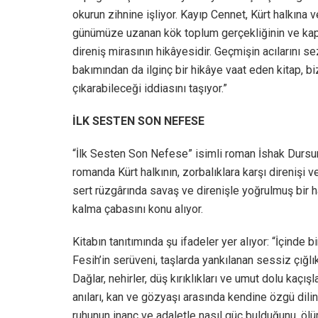
okurun zihnine işliyor. Kayıp Cennet, Kürt halkına v
günümüze uzanan kök toplum gerçekliğinin ve kapi
direniş mirasının hikâyesidir. Geçmişin acılarını s
bakımından da ilginç bir hikâye vaat eden kitap, bi
çıkarabileceği iddiasını taşıyor.”
İLK SESTEN SON NEFESE
“İlk Sesten Son Nefese” isimli roman İshak Dursu
romanda Kürt halkının, zorbalıklara karşı direniş
sert rüzgârında savaş ve direnişle yoğrulmuş bir ha
kalma çabasını konu alıyor.
Kitabın tanıtımında şu ifadeler yer alıyor: “İçinde b
Fesih’in serüveni, taşlarda yankılanan sessiz çığlık
Dağlar, nehirler, düş kırıklıkları ve umut dolu kaçı
anıları, kan ve gözyaşı arasında kendine özgü dilin
ruhunun inanç ve adaletle nasıl güç bulduğunu, ölü