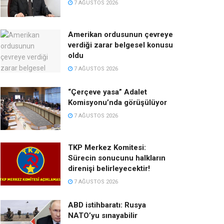
7 AĞUSTOS 2026
Amerikan ordusunun çevreye
verdiği zarar belgesel konusu
oldu
7 AĞUSTOS 2026
“Çerçeve yasa” Adalet
Komisyonu’nda görüşülüyor
7 AĞUSTOS 2026
TKP Merkez Komitesi:
Sürecin sonucunu halkların
direnişi belirleyecektir!
7 AĞUSTOS 2026
ABD istihbaratı: Rusya
NATO’yu sınayabilir