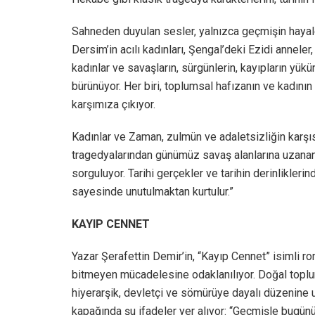
Sahneden duyulan sesler, yalnızca geçmişin hayalet
Dersim’in acılı kadınları, Şengal’deki Ezidi annele
kadınlar ve savaşların, sürgünlerin, kayıpların yü
bürünüyor. Her biri, toplumsal hafızanın ve kadının
karşımıza çıkıyor.
Kadınlar ve Zaman, zulmün ve adaletsizliğin karşı
tragedyalarından günümüz savaş alanlarına uzanan
sorguluyor. Tarihi gerçekler ve tarihin derinlikleri
sayesinde unutulmaktan kurtulur.”
KAYIP CENNET
Yazar Şerafettin Demir’in, “Kayıp Cennet” isimli r
bitmeyen mücadelesine odaklanılıyor. Doğal topl
hiyerarşik, devletçi ve sömürüye dayalı düzenine uz
kapağında şu ifadeler yer alıyor: “Geçmişle bugünü