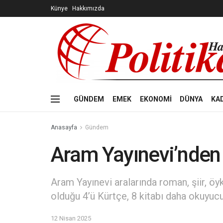
Künye
Hakkımızda
GÜNDEM
EMEK
EKONOMİ
DÜNYA
KA
Anasayfa
Gündem
Aram Yayınevi’nden 
Aram Yayınevi aralarında roman, şiir, öyk
olduğu 4’ü Kürtçe, 8 kitabı daha okuyuc
12 Nisan 2025