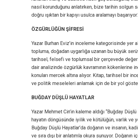
nasıl korunduğunu anlatırken, bize tarihin solgun 
doğru ışıktan bir kapıyı usulca aralamayı başarıyor.
ÖZGÜRLÜĞÜN ŞİFRESİ
Yazar Burhan Eviz’in inceleme kategorisinde yer a
topluma, doğadan uygarlığa uzanan bu büyük serüven
tarihsel, felsefi ve toplumsal bir çerçevede değe
dair analizinde özgürlük kavramının kökenlerine i
konuları mercek altına alıyor. Kitap, tarihsel bir
ve politik meseleleri anlamak için de bir yol göster
BUĞDAY DÜŞLÜ HAYATLAR
Yazar Mehmet Cin’in kaleme aldığı “Buğday Düşlü
hayatın döngüsünde iyilik ve kötülüğün, varlık ve
Buğday Düşlü Hayatlar’da doğanın ve insanın, kadi
ve sıra dışı bir anlatımla okura sunuyor. Doğanın i