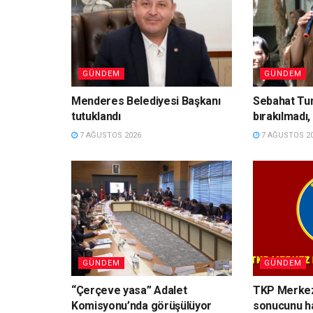
GÜNDEM
GÜNDEM
Menderes Belediyesi Başkanı
Sebahat Tu
tutuklandı
bırakılmadı,
7 AĞUSTOS 2026
7 AĞUSTOS 2
GÜNDEM
GÜNDEM
“Çerçeve yasa” Adalet
TKP Merkez
Komisyonu’nda görüşülüyor
sonucunu hal