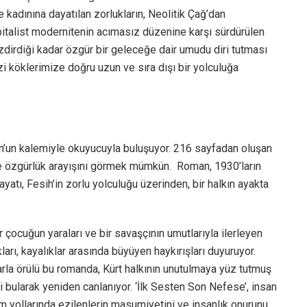
e kadınına dayatılan zorlukların, Neolitik Çağ’dan
talist modernitenin acımasız düzenine karşı sürdürülen
ezdirdiği kadar özgür bir geleceğe dair umudu diri tutması
zi köklerimize doğru uzun ve sıra dışı bir yolculuğa
n’un kalemiyle okuyucuyla buluşuyor. 216 sayfadan oluşan
i ve özgürlük arayışını görmek mümkün. Roman, 1930’ların
yatı, Fesih’in zorlu yolculuğu üzerinden, bir halkın ayakta
ir çocuğun yaraları ve bir savaşçının umutlarıyla ilerleyen
ları, kayalıklar arasında büyüyen haykırışları duyuruyor.
şlarla örülü bu romanda, Kürt halkının unutulmaya yüz tutmuş
i bularak yeniden canlanıyor. ‘İlk Sesten Son Nefese’, insan
m yollarında ezilenlerin masumiyetini ve insanlık onurunu