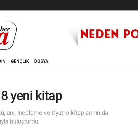
DIN
GENÇLİK
DOSYA
8 yeni kitap
ü, anı, inceleme ve tiyatro kitaplarının da
uyla buluşturdu.