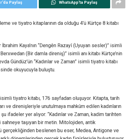
er'da Paylaş
WhatsApp'ta Paylaş
eleme ve tiyatro kitaplarının da olduğu 4’ü Kürtçe 8 kitabı
ar İbrahim Kaya’nın “Dengên Razayî (Uyuyan sesler)” isimli
Berxwedan (Bir damla direniş)” isimli anı kitabı Kürtçe’nin
vda Gündüz’ün “Kadınlar ve Zaman” isimli tiyatro kitabı
sinde okuyucuyla buluştu.
mli tiyatro kitabı, 176 sayfadan oluşuyor. Kitapta, tarih
rı ve direnişleriyle unutulmaya mahkûm edilen kadınların
şu ifadeler yer alıyor: “Kadınlar ve Zaman, kadim tarihten
 sahneye taşıyan bir metin. Mitolojiden, antik
lü gerçekliğinden beslenen bu eser, Medea, Antigone ve
 farklı dönemlerinden gerçek kadın figürleriyle buluşturuyor.