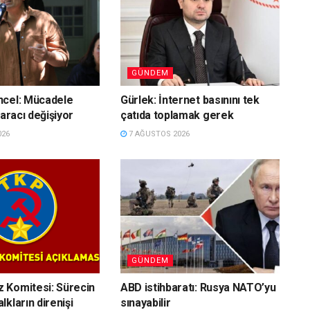
GÜNDEM
ncel: Mücadele
Gürlek: İnternet basınını tek
 aracı değişiyor
çatıda toplamak gerek
026
7 AĞUSTOS 2026
GÜNDEM
 Komitesi: Sürecin
ABD istihbaratı: Rusya NATO’yu
kların direnişi
sınayabilir