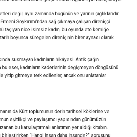
leri değil, aynı zamanda bugünün ve yarının çığlıklarıdır.
r, Ermeni Soykırımı’ndan sağ çıkmaya çalışan direnişçi
künü taşıyan nice isimsiz kadın, bu oyunda ete kemiğe
 tarih boyunca süregelen direnişinin birer aynası olarak
sında susmayan kadınların hikâyesi. Antik çağın
 bu eser, kadınların kaderlerinin değişmeyen döngüsünü
nde yitip gitmeye terk edilenler, ancak onu anlatanlar
omanın da Kürt toplumunun derin tarihsel köklerine ve
umun eşitlikçi ve paylaşımcı yapısından günümüzün
anan bu karşılaştırmalı anlatımın yer aldığı kitabın,
 birleştirirken “Hangi insan daha insandır?” sorusunu