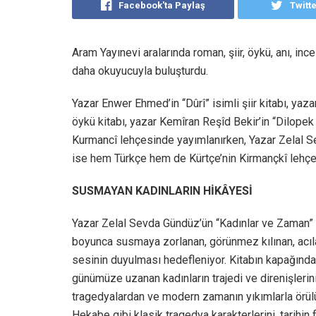
Facebook'ta Paylaş
Twitt
Aram Yayınevi aralarında roman, şiir, öykü, anı, inc
daha okuyucuyla buluşturdu.
Yazar Enwer Ehmed’in “Dûrî” isimli şiir kitabı, yaz
öykü kitabı, yazar Kemîran Reşîd Bekir’in “Dilopek 
Kurmancî lehçesinde yayımlanırken, Yazar Zelal Se
ise hem Türkçe hem de Kürtçe’nin Kirmançkî lehçe
SUSMAYAN KADINLARIN HİKÂYESİ
Yazar Zelal Sevda Gündüz’ün “Kadınlar ve Zaman” isi
boyunca susmaya zorlanan, görünmez kılınan, acıla
sesinin duyulması hedefleniyor. Kitabın kapağında 
günümüze uzanan kadınların trajedi ve direnişlerini
tragedyalardan ve modern zamanın yıkımlarla örü
Hekabe gibi klasik tragedya karakterlerini, tarihin