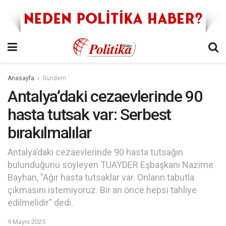
Anasayfa
Gündem
Antalya’daki cezaevlerinde 90
hasta tutsak var: Serbest
bırakılmalılar
Antalya’daki cezaevlerinde 90 hasta tutsağın
bulunduğunu söyleyen TUAYDER Eşbaşkanı Nazime
Bayhan, "Ağır hasta tutsaklar var. Onların tabutla
çıkmasını istemiyoruz. Bir an önce hepsi tahliye
edilmelidir" dedi.
9 Mayıs 2025