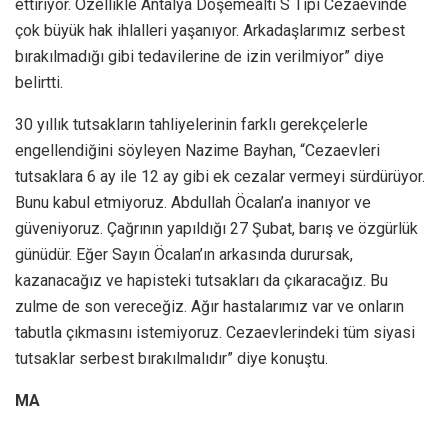
ettiriyor. Özellikle Antalya Döşemealtı S Tipi Cezaevinde
çok büyük hak ihlalleri yaşanıyor. Arkadaşlarımız serbest
bırakılmadığı gibi tedavilerine de izin verilmiyor” diye
belirtti.
30 yıllık tutsakların tahliyelerinin farklı gerekçelerle
engellendiğini söyleyen Nazime Bayhan, “Cezaevleri
tutsaklara 6 ay ile 12 ay gibi ek cezalar vermeyi sürdürüyor.
Bunu kabul etmiyoruz. Abdullah Öcalan’a inanıyor ve
güveniyoruz. Çağrının yapıldığı 27 Şubat, barış ve özgürlük
günüdür. Eğer Sayın Öcalan’ın arkasında durursak,
kazanacağız ve hapisteki tutsakları da çıkaracağız. Bu
zulme de son vereceğiz. Ağır hastalarımız var ve onların
tabutla çıkmasını istemiyoruz. Cezaevlerindeki tüm siyasi
tutsaklar serbest bırakılmalıdır” diye konuştu.
MA