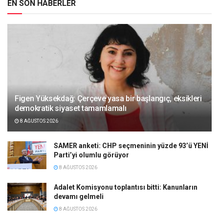
EN SON HABERLER
Figen Yüksekdağ: Çerçeve yasa bir başlangıç, eksikleri
demokratik siyaset tamamlamalı
8 AĞUSTOS 2026
SAMER anketi: CHP seçmeninin yüzde 93’ü YENİ
Parti’yi olumlu görüyor
8 AĞUSTOS 2026
Adalet Komisyonu toplantısı bitti: Kanunların
devamı gelmeli
8 AĞUSTOS 2026