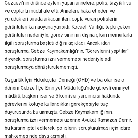
Cezaevi’nin önünde eylem yapan annelere, polis, tazyikli su
ve coplarla müdahale etti. Annelere hakaret eden ve
yürüdükleri sırada arkadan iten, copla vuran polislerin
görüntüleri kamuoyuna yansıdı. Kocaeli Valiliği, tepki çeken
görüntüler nedeniyle, görev sınırının dışına çıkan memurlarla
ilgili soruşturma başlatıldığını açıkladı. Ancak idari
soruşturma, Gebze Kaymakamlığı’nın, “Görevlerini yaptılar”
diyerek, soruşturma izni vermemesi nedeniyle adli
soruşturmaya dönüştürülememişti.
Özgürlük İçin Hukukçular Derneği (ÖHD) ve barolar ise o
dönem Gebze İlçe Emniyet Müdürlüğü’nde görevli emniyet
müdürü, başkomiser ve 5 komiser yardımcısı hakkında
görevlerini kötüye kullandıkları gerekçesiyle suç
duyurusunda bulunmuştu. Gebze Kaymakamlığı’nın,
soruşturma izni vermemesi üzerine Avukat Ramazan Demir,
bu kararın iptal edilerek, polislerin soruşturulması için idare
mahkemesinde dava açmıştı.