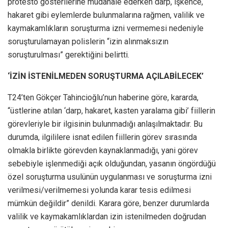
protesto gösterilerine müdahale ederken darp, işkence,
hakaret gibi eylemlerde bulunmalarına rağmen, valilik ve
kaymakamlıkların soruşturma izni vermemesi nedeniyle
soruşturulamayan polislerin “izin alınmaksızın
soruşturulması” gerektiğini belirtti.
‘İZİN İSTENİLMEDEN SORUŞTURMA AÇILABİLECEK’
T24’ten Gökçer Tahincioğlu’nun haberine göre, kararda,
“üstlerine atılan ‘darp, hakaret, kasten yaralama gibi’ fiillerin
görevleriyle bir ilgisinin bulunmadığı anlaşılmaktadır. Bu
durumda, ilgililere isnat edilen fiillerin görev sırasında
olmakla birlikte görevden kaynaklanmadığı, yani görev
sebebiyle işlenmediği açık olduğundan, yasanın öngördüğü
özel soruşturma usulünün uygulanması ve soruşturma izni
verilmesi/verilmemesi yolunda karar tesis edilmesi
mümkün değildir” denildi. Karara göre, benzer durumlarda
valilik ve kaymakamlıklardan izin istenilmeden doğrudan