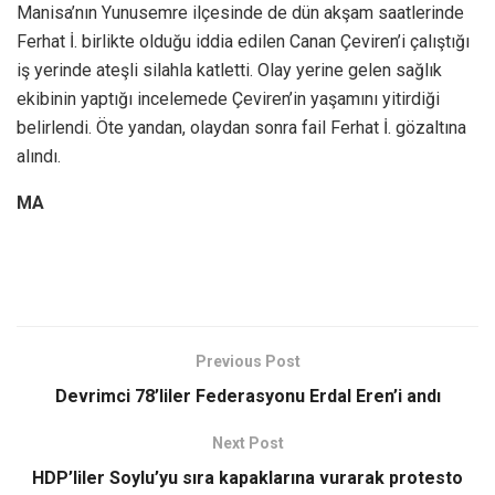
Manisa’nın Yunusemre ilçesinde de dün akşam saatlerinde
Ferhat İ. birlikte olduğu iddia edilen Canan Çeviren’i çalıştığı
iş yerinde ateşli silahla katletti. Olay yerine gelen sağlık
ekibinin yaptığı incelemede Çeviren’in yaşamını yitirdiği
belirlendi. Öte yandan, olaydan sonra fail Ferhat İ. gözaltına
alındı.
MA
Previous Post
Devrimci 78’liler Federasyonu Erdal Eren’i andı
Next Post
HDP’liler Soylu’yu sıra kapaklarına vurarak protesto