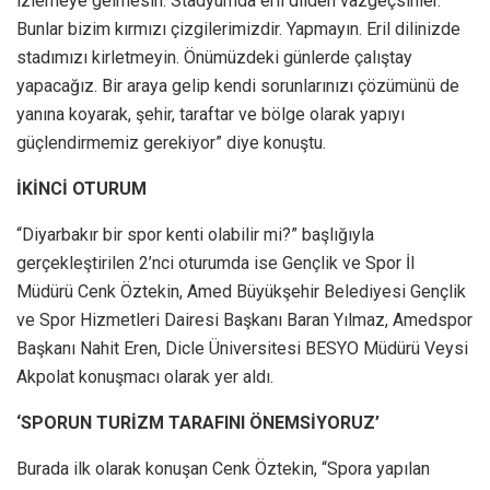
izlemeye gelmesin. Stadyumda eril dilden vazgeçsinler.
Bunlar bizim kırmızı çizgilerimizdir. Yapmayın. Eril dilinizde
stadımızı kirletmeyin. Önümüzdeki günlerde çalıştay
yapacağız. Bir araya gelip kendi sorunlarınızı çözümünü de
yanına koyarak, şehir, taraftar ve bölge olarak yapıyı
güçlendirmemiz gerekiyor” diye konuştu.
İKİNCİ OTURUM
“Diyarbakır bir spor kenti olabilir mi?” başlığıyla
gerçekleştirilen 2’nci oturumda ise Gençlik ve Spor İl
Müdürü Cenk Öztekin, Amed Büyükşehir Belediyesi Gençlik
ve Spor Hizmetleri Dairesi Başkanı Baran Yılmaz, Amedspor
Başkanı Nahit Eren, Dicle Üniversitesi BESYO Müdürü Veysi
Akpolat konuşmacı olarak yer aldı.
‘SPORUN TURİZM TARAFINI ÖNEMSİYORUZ’
Burada ilk olarak konuşan Cenk Öztekin, “Spora yapılan