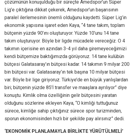
çözümünün konuşulduğu bir süreçte Amedspor’un Süper
Lig’e çıktığına dikkat çekerek, Amedspor’un başarısının
paralel ilerlemesinin önemli olduğunu kaydetti. Süper Lig’in
ekonomik yapısına işaret eden Kaya, “4 tane takım, toplam
bütçenin yüzde 90’ını oluşturuyor. Yüzde 10’unu 14 tane
takım oluşturuyor. Böyle bir ligde mücadele vereceğiz. O 4
takımın içerisine en azından 3-4 yıl daha giremeyeceğimizi
kendi bütçemize baktığımızda görüyoruz. 14 tane kulübün
bütçesi Galatasaray’ın bütçesi kadar. 14 takımın 9 milyar 200
bin bütçesi var. Galatasaray’ın tek başına 10 milyar bütçesi
var. Böyle bir lige giriyoruz. Türkiye’de en büyük yanlışlardan
biri; bütçenin yüzde 85’İ transfer ve maaşlara ayrılıyor” diye
konuştu. Kimlik olma özelliğinin gelir bütçesini yaratan
olduğunu sözlerine ekleyen Kaya, “O kimliği tuttuğunuz
sürece, kimliğe sahip çıktığınız sürece spor turizminden,
sporun ekonomisinden hızlı bir şekilde pay alırsınız” dedi.
‘EKONOMİK PLANLAMAYLA BİRLİKTE YÜRÜTÜLMELİ’