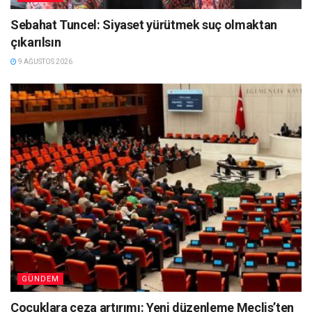
Sebahat Tuncel: Siyaset yürütmek suç olmaktan
çıkarılsın
9 AĞUSTOS 2026
GÜNDEM
Çocuklara ceza artırımı: Yeni düzenleme Meclis’ten