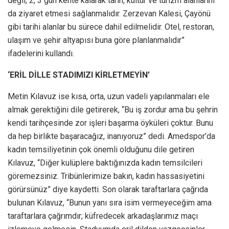
değil, 2, 3 gün kente kalarak tarih, kültür ve turizm alanlarını
da ziyaret etmesi sağlanmalıdır. Zerzevan Kalesi, Çayönü
gibi tarihi alanlar bu sürece dahil edilmelidir. Otel, restoran,
ulaşım ve şehir altyapısı buna göre planlanmalıdır”
ifadelerini kullandı.
‘ERİL DİLLE STADIMIZI KİRLETMEYİN’
Metin Kılavuz ise kısa, orta, uzun vadeli yapılanmaları ele
almak gerektiğini dile getirerek, “Bu iş zordur ama bu şehrin
kendi tarihçesinde zor işleri başarma öyküleri çoktur. Bunu
da hep birlikte başaracağız, inanıyoruz” dedi. Amedspor’da
kadın temsiliyetinin çok önemli olduğunu dile getiren
Kılavuz, “Diğer kulüplere baktığınızda kadın temsilcileri
göremezsiniz. Tribünlerimize bakın, kadın hassasiyetini
görürsünüz” diye kaydetti. Son olarak taraftarlara çağrıda
bulunan Kılavuz, “Bunun yanı sıra isim vermeyeceğim ama
taraftarlara çağrımdır; küfredecek arkadaşlarımız maçı