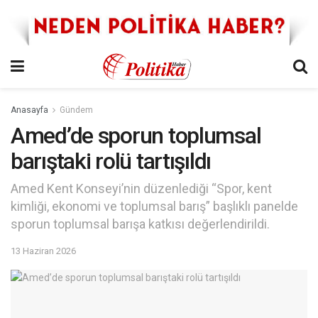
Anasayfa
Gündem
Amed’de sporun toplumsal
barıştaki rolü tartışıldı
Amed Kent Konseyi’nin düzenlediği “Spor, kent
kimliği, ekonomi ve toplumsal barış” başlıklı panelde
sporun toplumsal barışa katkısı değerlendirildi.
13 Haziran 2026