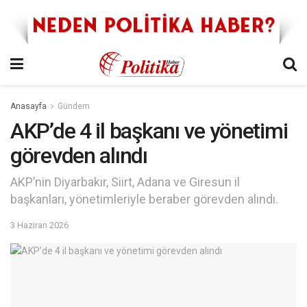
Anasayfa
Gündem
AKP’de 4 il başkanı ve yönetimi
görevden alındı
AKP’nin Diyarbakır, Siirt, Adana ve Giresun il
başkanları, yönetimleriyle beraber görevden alındı.
3 Haziran 2026