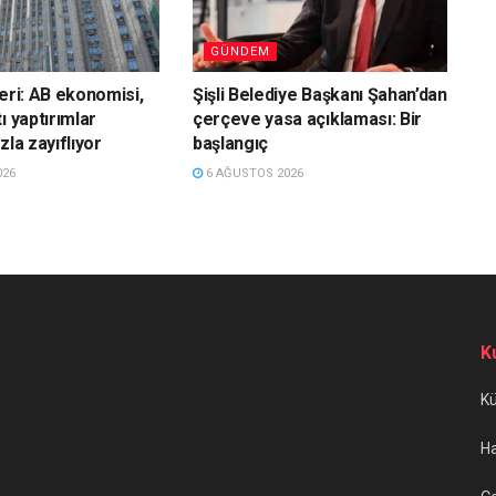
GÜNDEM
leri: AB ekonomisi,
Şişli Belediye Başkanı Şahan’dan
ı yaptırımlar
çerçeve yasa açıklaması: Bir
zla zayıflıyor
başlangıç
026
6 AĞUSTOS 2026
K
K
H