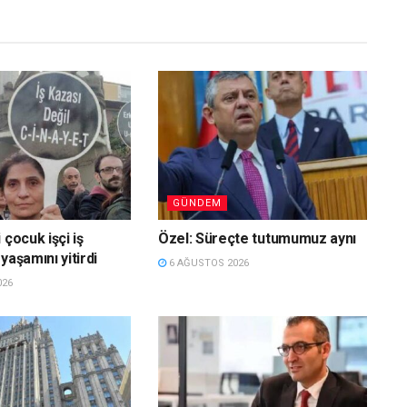
GÜNDEM
 çocuk işçi iş
Özel: Süreçte tutumumuz aynı
yaşamını yitirdi
6 AĞUSTOS 2026
026