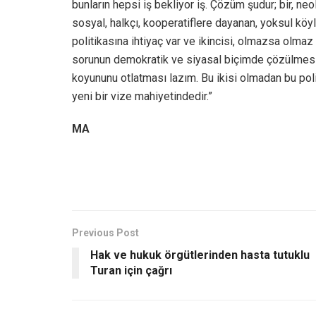
bunların hepsi iş bekliyor iş. Çözüm şudur; bir, ne
sosyal, halkçı, kooperatiflere dayanan, yoksul köylü
politikasına ihtiyaç var ve ikincisi, olmazsa olmaz
sorunun demokratik ve siyasal biçimde çözülmesi, 
koyununu otlatması lazım. Bu ikisi olmadan bu polit
yeni bir vize mahiyetindedir.”
MA
Previous Post
Hak ve hukuk örgütlerinden hasta tutuklu
Turan için çağrı