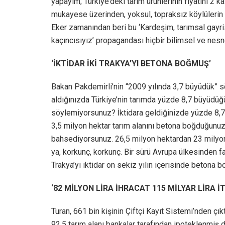
yapayım; Türkiye’deki tarım ürünlerinin fiyatını 2 kat
mukayese üzerinden, yoksul, topraksız köylüler
Eker zamanından beri bu ‘Kardeşim, tarımsal gayris
kaçıncısıyız’ propagandası hiçbir bilimsel ve nesn
‘İKTİDAR İKİ TRAKYA’YI BETONA BOĞMUŞ’
Bakan Pakdemirli’nin “2009 yılında 3,7 büyüdük” sö
aldığınızda Türkiye’nin tarımda yüzde 8,7 büyüdü
söylemiyorsunuz? İktidara geldiğinizde yüzde 8,7’y
3,5 milyon hektar tarım alanını betona boğduğunu
bahsediyorsunuz. 26,5 milyon hektardan 23 milyon
ya, korkunç, korkunç. Bir sürü Avrupa ülkesinden fa
Trakya’yı iktidar on sekiz yılın içerisinde betona b
‘82 MİLYON LİRA İHRACAT 115 MİLYAR LİRA İ
Turan, 661 bin kişinin Çiftçi Kayıt Sistemi’nden çı
92,5 tarım alanı bankalar tarafından ipoteklenmiş 