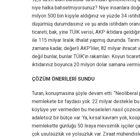
niye halka bahsetmiyorsunuz? Niye insanlara doğr
milyon 500 bin kişiyle aldığınız ve yüzde 34 istih
düşürmüş durumdasınız ve şu anda istihdam oranı y
ticareti; bak, yine TÜİK verisi; AKP iktidara geldi
ile 115 milyar liralık ithalat yapmış durumda. Tarı
zamana kadar, değerli AKP’liler, 82 milyar ihracat
değil bunlar, bunlar TÜİK’in rakamları. Koyun ticare
iktidarınız boyunca 20 milyon dolar samana vermi
ÇÖZÜM ÖNERİLERİ SUNDU
Turan, konuşmasına şöyle devam etti: “Neoliberal pol
memlekete bir faydası yok. 22 milyar destekle bu
köylüye yer vermeden bu meseleleri nasıl çözecek
adaletsiz bir bütçe var. Ya, kırsal kavram yok, koo
memlekette günlüğü 50 liraya mevsimlik işçiler ça
çok usulsüzlük ve yolsuzluk var. Ziraat mühendisler