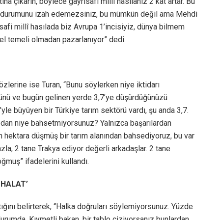
ına çıkarın, böylece gayrisafi millî hasılanız 2 kat artar. Bu
in durumunu izah edemezsiniz, bu mümkün değil ama Mehdi
afi millî hasılada biz Avrupa 1’incisiyiz, dünya bilmem
el temeli olmadan pazarlanıyor” dedi.
zlerine ise Turan, “Bunu söylerken niye iktidarı
ğünü ve bugün gelinen yerde 3,7’ye düşürdüğünüzü
le büyüyen bir Türkiye tarım sektörü vardı, şu anda 3,7.
zdan niye bahsetmiyorsunuz? Yalnızca başarılardan
 hektara düşmüş bir tarım alanından bahsediyoruz, bu var
zla, 2 tane Trakya ediyor değerli arkadaşlar. 2 tane
oğmuş” ifadelerini kullandı.
THALAT’
ktığını belirterek, “Halka doğruları söylemiyorsunuz. Yüzde
durumda. Kıymetli bakan, bir tablo çiziyorsanız bunlardan