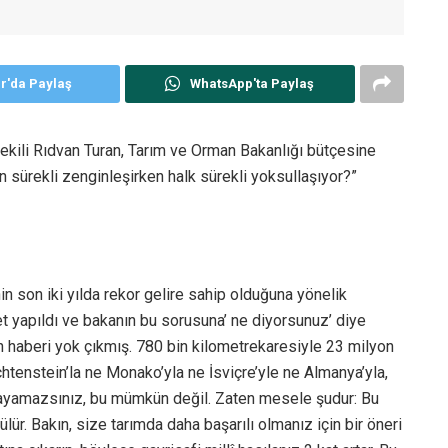
er'da Paylaş
WhatsApp'ta Paylaş
ekili Rıdvan Turan, Tarım ve Orman Bakanlığı bütçesine
en sürekli zenginleşirken halk sürekli yoksullaşıyor?”
in son iki yılda rekor gelire sahip olduğuna yönelik
et yapıldı ve bakanın bu sorusuna’ ne diyorsunuz’ diye
n haberi yok çıkmış. 780 bin kilometrekaresiyle 23 milyon
chtenstein’la ne Monako’yla ne İsviçre’yle ne Almanya’yla,
slayamazsınız, bu mümkün değil. Zaten mesele şudur: Bu
lçülür. Bakın, size tarımda daha başarılı olmanız için bir öneri