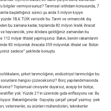
u bilgiler vermiyorsunuz? Tarımsal istihdam konusunda, 7
damla başlattığınız süreci şu anda 5 milyon kişiye
üzde 18,4; TÜİK verisidir bu. Tarım ve ormancılık dış
ğinden bu zamana kadar, toplamda 82 milyon liralık ihracat
m ve hayvancılık; yine iktidara geldiğiniz zamandan bu
 ve 112 milyar ithalat yapmışsınız. Bakın, benim rakamlarım
tinde 83 milyonluk ihracata 359 milyonluk ithalat var. Bütün
şsiniz sadece” şeklinde konuştu.
itikaların, şirket tarımcılığının, endüstriyel tarımcılığın bu
 sorunların hangisi çözeceksiniz? Borç yapılandırmasında
siniz? Toplumsal cinsiyete duyarsız, acayip bir bütçe,
peratifler yok. Yüzde 21’in üzerinde gıda enflasyonu var. Bu
lışıyor. Bakanlığınızda -Sayıştay çarşaf çarşaf yazmış- pek
i, veterinerler, su ürünleri mühendisleri, teknikerler