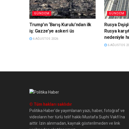
GÜNDEM
GÜNDEM
Trump’ın ‘Barış Kurulu’ndan ilk
Rusya Dışiş
iş: Gazze’ye askeri üs
Rusya karşıt
nedeniyle hı
6 AĞUSTOS 2026
6 AĞUSTOS 2
© Tüm hakları saklıdır
Politika Haber'de yayımlanan yazı, haber, fotoğraf ve
videoların her türlü telif hakkı Mustafa Suphi Vakfı'na
aittir. İzin alınmadan, kaynak gösterilmeden ve link