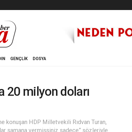
DIN
GENÇLİK
DOSYA
a 20 milyon doları
ne konuşan HDP Milletvekili Rıdvan Turan,
olar samana vermişsiniz sadece” sözleriyle