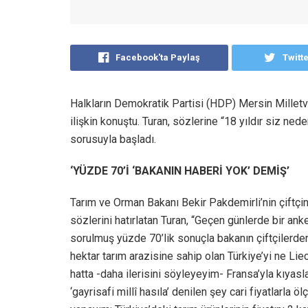
Facebook'ta Paylaş
Twitt
Halkların Demokratik Partisi (HDP) Mersin Milletv
ilişkin konuştu. Turan, sözlerine “18 yıldır siz ned
sorusuyla başladı.
‘YÜZDE 70’İ ‘BAKANIN HABERİ YOK’ DEMİŞ’
Tarım ve Orman Bakanı Bekir Pakdemirli’nin çiftçin
sözlerini hatırlatan Turan, “Geçen günlerde bir ank
sorulmuş yüzde 70’lik sonuçla bakanın çiftçilerde
hektar tarım arazisine sahip olan Türkiye’yi ne Lie
hatta -daha ilerisini söyleyeyim- Fransa’yla kıya
‘gayrisafi millî hasıla’ denilen şey cari fiyatlarla ö