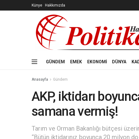
Künye
Hakkımızda
GÜNDEM
EMEK
EKONOMİ
DÜNYA
KA
Anasayfa
Gündem
AKP, iktidarı boyunc
samana vermiş!
Tarım ve Orman Bakanlığı bütçesi üzeri
“Bütün iktidarınız boyunca 20 milyon d