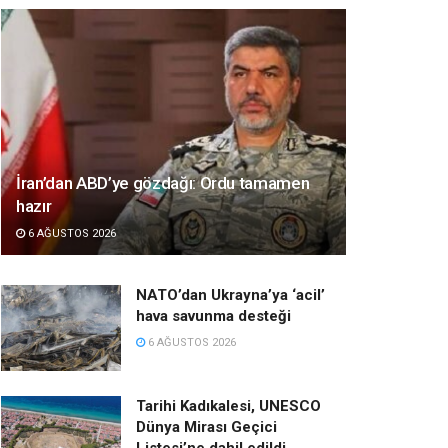
İran’dan ABD’ye gözdağı: Ordu tamamen
hazır
6 AĞUSTOS 2026
NATO’dan Ukrayna’ya ‘acil’
hava savunma desteği
6 AĞUSTOS 2026
Tarihi Kadıkalesi, UNESCO
Dünya Mirası Geçici