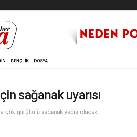
DIN
GENÇLİK
DOSYA
çin sağanak uyarısı
 gök gürültülü sağanak yağış olacak.