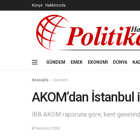
Künye
Hakkımızda
GÜNDEM
EMEK
EKONOMİ
DÜNYA
KA
Anasayfa
Gündem
AKOM’dan İstanbul i
İBB AKOM raporuna göre, kent genelinde
8 Temmuz 2026