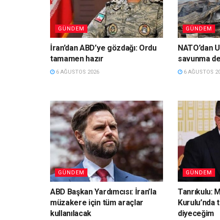
GÜNDEM
GÜNDEM
İran’dan ABD’ye gözdağı: Ordu
NATO’dan Uk
tamamen hazır
savunma de
6 AĞUSTOS 2026
6 AĞUSTOS 2
GÜNDEM
GÜNDEM
ABD Başkan Yardımcısı: İran’la
Tanrıkulu: 
müzakere için tüm araçlar
Kurulu’nda t
kullanılacak
diyeceğim