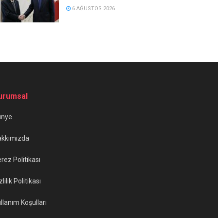
6 AĞUSTOS 2026
urumsal
ünye
akkımızda
rez Politikası
zlilik Politikası
llanım Koşulları