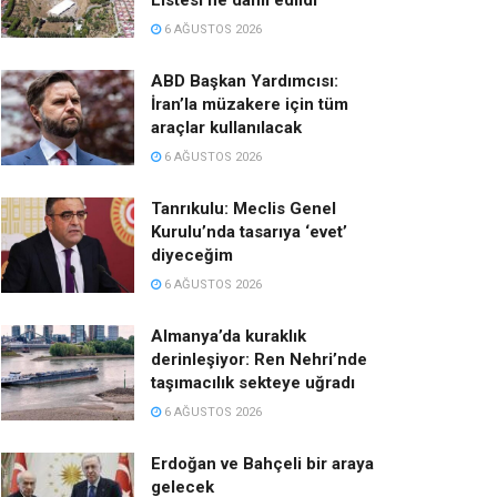
Listesi’ne dahil edildi
6 AĞUSTOS 2026
ABD Başkan Yardımcısı:
İran’la müzakere için tüm
araçlar kullanılacak
6 AĞUSTOS 2026
Tanrıkulu: Meclis Genel
Kurulu’nda tasarıya ‘evet’
diyeceğim
6 AĞUSTOS 2026
Almanya’da kuraklık
derinleşiyor: Ren Nehri’nde
taşımacılık sekteye uğradı
6 AĞUSTOS 2026
Erdoğan ve Bahçeli bir araya
gelecek