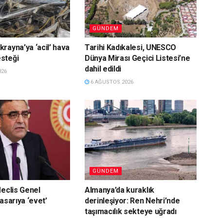
GÜNDEM
rayna’ya ‘acil’ hava
Tarihi Kadıkalesi, UNESCO
steği
Dünya Mirası Geçici Listesi’ne
dahil edildi
026
6 AĞUSTOS 2026
GÜNDEM
Meclis Genel
Almanya’da kuraklık
asarıya ‘evet’
derinleşiyor: Ren Nehri’nde
taşımacılık sekteye uğradı