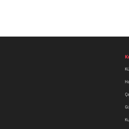
K
K
H
Çe
Gi
Ku