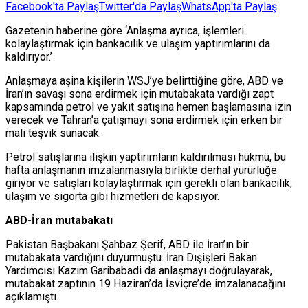
Facebook'ta Paylaş
Twitter'da Paylaş
WhatsApp'ta Paylaş
Gazetenin haberine göre ‘Anlaşma ayrıca, işlemleri
kolaylaştırmak için bankacılık ve ulaşım yaptırımlarını da
kaldırıyor.’
Anlaşmaya aşina kişilerin WSJ’ye belirttiğine göre, ABD ve
İran’ın savaşı sona erdirmek için mutabakata vardığı zapt
kapsamında petrol ve yakıt satışına hemen başlamasına izin
verecek ve Tahran’a çatışmayı sona erdirmek için erken bir
mali teşvik sunacak.
Petrol satışlarına ilişkin yaptırımların kaldırılması hükmü, bu
hafta anlaşmanın imzalanmasıyla birlikte derhal yürürlüğe
giriyor ve satışları kolaylaştırmak için gerekli olan bankacılık,
ulaşım ve sigorta gibi hizmetleri de kapsıyor.
ABD-İran mutabakatı
Pakistan Başbakanı Şahbaz Şerif, ABD ile İran’ın bir
mutabakata vardığını duyurmuştu. İran Dışişleri Bakan
Yardımcısı Kazım Garibabadi da anlaşmayı doğrulayarak,
mutabakat zaptının 19 Haziran’da İsviçre’de imzalanacağını
açıklamıştı.