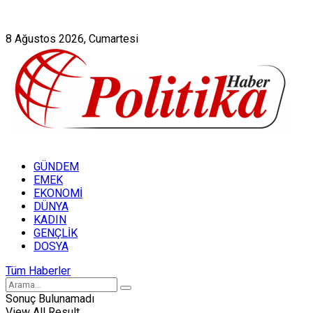
Künye
Hakkımızda
8 Ağustos 2026, Cumartesi
GÜNDEM
EMEK
EKONOMİ
DÜNYA
KADIN
GENÇLİK
DOSYA
Tüm Haberler
Sonuç Bulunamadı
View All Result