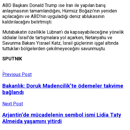
ABD Başkanı Donald Trump ise İran ile yapılan barış
anlaşmasının tamamlandığını, Hürmüz Boğazı’nın yeniden
açılacağını ve ABD’nin uyguladığı deniz ablukasının
kaldırılacağını belirtmişti.
Mutabakatın özellikle Lübnan’ı da kapsayabileceğine yönelik
iddialar İsrail’de tartışmalara yol açarken, Netanyahu ve
Savunma Bakanı Yisrael Katz, İsrail güçlerinin işgal altında
tuttukları bölgelerden çekilmeyeceğini savunmuştu.
SPUTNIK
Previous Post
Bakanlık: Doruk Madencilik’te ödemeler takvime
bağlandı
Next Post
Arjantin’de mücadelenin sembol ismi Lidia Taty
Almeida yaşamını yitirdi