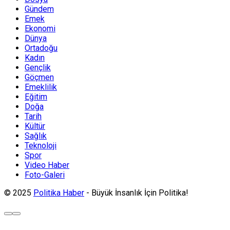
Gündem
Emek
Ekonomi
Dünya
Ortadoğu
Kadın
Gençlik
Göçmen
Emeklilik
Eğitim
Doğa
Tarih
Kültür
Sağlık
Teknoloji
Spor
Video Haber
Foto-Galeri
© 2025
Politika Haber
- Büyük İnsanlık İçin Politika!