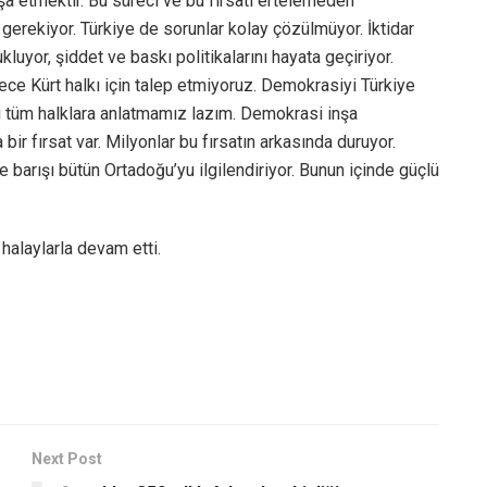
şa etmektir. Bu süreci ve bu fırsatı ertelemeden
rekiyor. Türkiye de sorunlar kolay çözülmüyor. İktidar
ukluyor, şiddet ve baskı politikalarını hayata geçiriyor.
ece Kürt halkı için talep etmiyoruz. Demokrasiyi Türkiye
yışı tüm halklara anlatmamız lazım. Demokrasi inşa
ir fırsat var. Milyonlar bu fırsatın arkasında duruyor.
 barışı bütün Ortadoğu’yu ilgilendiriyor. Bunun içinde güçlü
 halaylarla devam etti.
Next Post