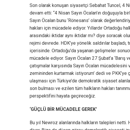
Son olarak konuşan siyasetçi Sebahat Tuncel, 4 Nis
devam etti: “4 Nisan Sayın Öcalan’ın doğuşuyla birl
Sayın Öcalan bunu ‘Rönesans’ olarak değerlendiriy
hakları için mücadele ediyor. Yıllardır Ortadoğu hal
arasındaki iktidar aynı iktidar mı? diye soracak olu
rejimi devrede. HDK’ye yönelik saldırılar başladı, 
içerisinde. Ortadoğu’da yaşanan gelişmeler sonuc
mücadele ediyor. Sayın Öcalan 27 Şubat’a ‘Barış v
çatışmalar karşısında Sayın Öcalan mücadelesini v
zemininden kurtarmak istiyorum’ dedi ve PKK’ye ça
ulaşması için Türkiye’de demokratik siyaset alanlar
son bulması ve ezilen tüm halkların hakları tanınm
perspektifini hayata geçireceğiz.
‘GÜÇLÜ BİR MÜCADELE GEREK’
Bu yıl Newroz alanlarında halkların talepleri netti. H