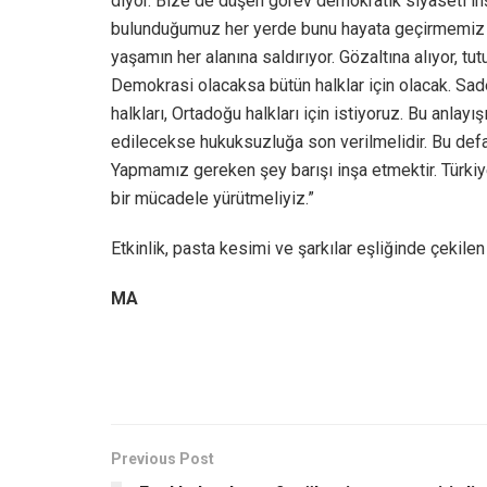
diyor. Bize de düşen görev demokratik siyaseti in
bulunduğumuz her yerde bunu hayata geçirmemiz ge
yaşamın her alanına saldırıyor. Gözaltına alıyor, tut
Demokrasi olacaksa bütün halklar için olacak. Sad
halkları, Ortadoğu halkları için istiyoruz. Bu anla
edilecekse hukuksuzluğa son verilmelidir. Bu defa b
Yapmamız gereken şey barışı inşa etmektir. Türkiye
bir mücadele yürütmeliyiz.”
Etkinlik, pasta kesimi ve şarkılar eşliğinde çekilen
MA
Previous Post