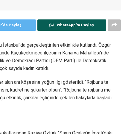
er'da Paylaş
WhatsApp'ta Paylaş
 İstanbul’da gerçekleştirilen etkinlikle kutlandı. Özgür
ğünde Küçükçekmece ilçesinin Kanarya Mahallesi’nde
itlik ve Demokrasi Partisi (DEM Parti) ile Demokratik
 çok sayıda kadın katıldı.
yer alan anı köşesine yoğun ilgi gösterildi. “Rojbuna te
nsin, kudretine şükürler olsun”, “Rojbuna te rojbuna me
 etkinlik, şarkılar eşliğinde çekilen halaylarla başladı.
vukatlarından Raziye Öztürk “Sayın Öcalan’ın İmralı’daki