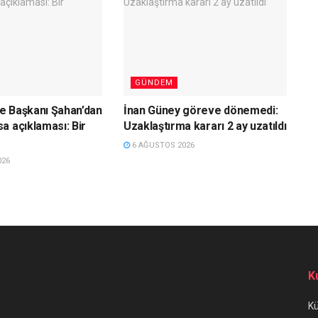
GÜNDEM
iye Başkanı Şahan’dan
İnan Güney göreve dönemedi:
a açıklaması: Bir
Uzaklaştırma kararı 2 ay uzatıldı
6 AĞUSTOS 2026
026
K
K