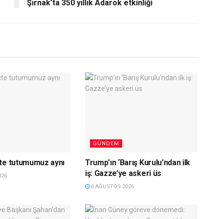
Şırnak’ta 350 yıllık Adarok etkinliği
GÜNDEM
te tutumumuz aynı
Trump’ın ‘Barış Kurulu’ndan ilk
iş: Gazze’ye askeri üs
026
6 AĞUSTOS 2026