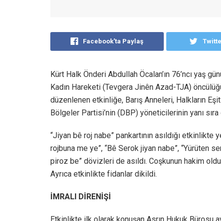
Facebook'ta Paylaş
Twitt
Kürt Halk Önderi Abdullah Öcalan’ın 76’ncı yaş günü
Kadın Hareketi (Tevgera Jinên Azad-TJA) öncülü
düzenlenen etkinliğe, Barış Anneleri, Halkların Eş
Bölgeler Partisi’nin (DBP) yöneticilerinin yanı sıra
“Jiyan bê roj nabe” pankartının asıldığı etkinlikte 
rojbuna me ye”, “Bê Serok jiyan nabe”, “Yürüten se
piroz be” dövizleri de asıldı. Coşkunun hakim olduğu
Ayrıca etkinlikte fidanlar dikildi.
İMRALI DİRENİŞİ
Etkinlikte ilk olarak konuşan Asrın Hukuk Bürosu a