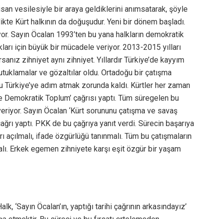
an vesilesiyle bir araya geldiklerini anımsatarak, şöyle
ikte Kürt halkının da doğuşudur. Yeni bir dönem başladı.
or. Sayın Öcalan 1993’ten bu yana halkların demokratik
kları için büyük bir mücadele veriyor. 2013-2015 yılları
rsanız zihniyet aynı zihniyet. Yıllardır Türkiye’de kayyım
tutuklamalar ve gözaltılar oldu. Ortadoğu bir çatışma
u Türkiye’ye adım atmak zorunda kaldı. Kürtler her zaman
e Demokratik Toplum’ çağrısı yaptı. Tüm süregelen bu
eriyor. Sayın Öcalan ‘Kürt sorununu çatışma ve savaş
ğrı yaptı. PKK de bu çağrıya yanıt verdi. Sürecin başarıya
ı açılmalı, ifade özgürlüğü tanınmalı. Tüm bu çatışmaların
alı. Erkek egemen zihniyete karşı eşit özgür bir yaşam
alk, ‘Sayın Öcalan’ın, yaptığı tarihi çağrının arkasındayız’