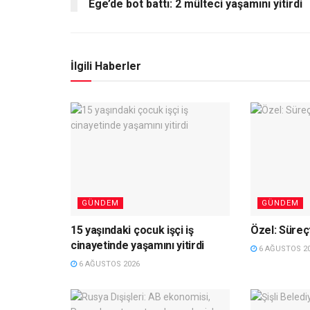
Ege’de bot battı: 2 mülteci yaşamını yitirdi
İlgili Haberler
GÜNDEM
GÜNDEM
15 yaşındaki çocuk işçi iş
Özel: Süreç
cinayetinde yaşamını yitirdi
6 AĞUSTOS 2
6 AĞUSTOS 2026