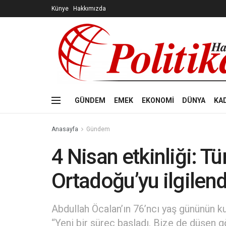
Künye
Hakkımızda
GÜNDEM
EMEK
EKONOMİ
DÜNYA
KA
Anasayfa
Gündem
4 Nisan etkinliği: Tü
Ortadoğu’yu ilgilend
Abdullah Öcalan’ın 76’ncı yaş gününün k
“Yeni bir süreç başladı. Bize de düşen g