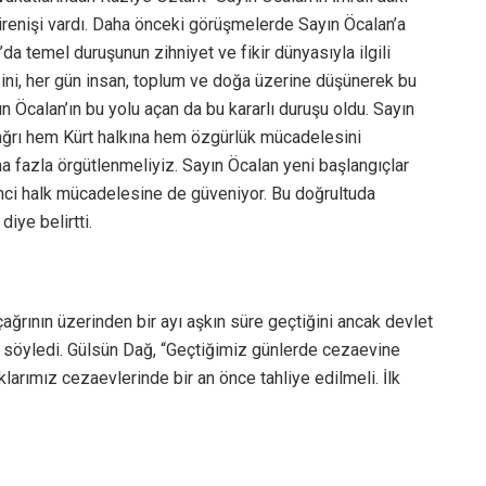
 direnişi vardı. Daha önceki görüşmelerde Sayın Öcalan’a
O’da temel duruşunun zihniyet ve fikir dünyasıyla ilgili
iğini, her gün insan, toplum ve doğa üzerine düşünerek bu
yın Öcalan’ın bu yolu açan da bu kararlı duruşu oldu. Sayın
çağrı hem Kürt halkına hem özgürlük mücadelesini
a fazla örgütlenmeliyiz. Sayın Öcalan yeni başlangıçlar
imci halk mücadelesine de güveniyor. Bu doğrultuda
iye belirtti.
ağrının üzerinden bir ayı aşkın süre geçtiğini ancak devlet
ı söyledi. Gülsün Dağ, “Geçtiğimiz günlerde cezaevine
klarımız cezaevlerinde bir an önce tahliye edilmeli. İlk