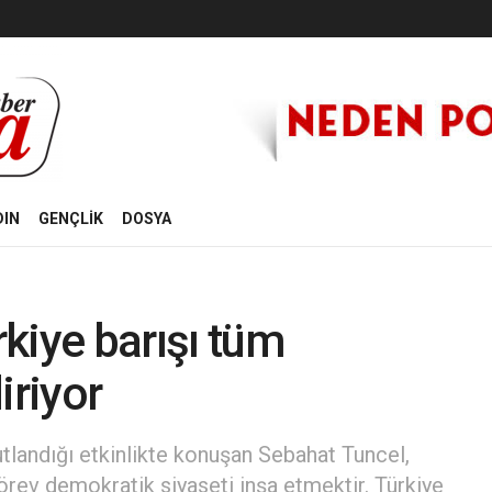
DIN
GENÇLİK
DOSYA
rkiye barışı tüm
iriyor
utlandığı etkinlikte konuşan Sebahat Tuncel,
örev demokratik siyaseti inşa etmektir. Türkiye