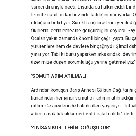
süreci direnişle geçti. Dışarda da halkın ciddi bir
tecritte nasıl bu kadar zinde kaldığını soruyorlar. 
olduğunu belirtiyor. Sürekli düşüncelerini yeniled
fikirlerini derinlemesine geliştirdiğini söyledi. Sa
Öcalan yakın zamanda önemli bir çağrı yaptı. Bu 
yürütenlere hem de devlete bir çağrıydı. Şimdi dah
yaratıyor. Tabi ki bunu yaparken arkasındaki devr
üzerimize düşen sorumluluğu yerine getirmeliyiz” d
‘SOMUT ADIM ATILMALI’
Ardından konuşan Barış Annesi Gülsün Dağ, tarihi ç
kanadından herhangi somut bir adımın atılmadığın
gittim. Cezaevlerinde hak ihlalleri yaşanıyor. Tutsa
adım olarak tutsaklar serbest bırakılmalıdır” dedi.
‘4 NİSAN KÜRTLERİN DOĞUŞUDUR’