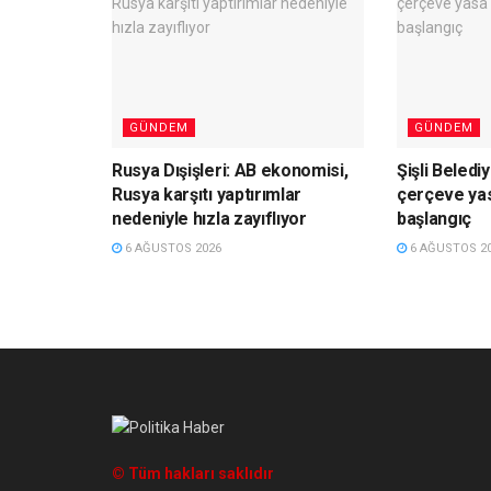
GÜNDEM
GÜNDEM
Rusya Dışişleri: AB ekonomisi,
Şişli Beled
Rusya karşıtı yaptırımlar
çerçeve yas
nedeniyle hızla zayıflıyor
başlangıç
6 AĞUSTOS 2026
6 AĞUSTOS 2
© Tüm hakları saklıdır