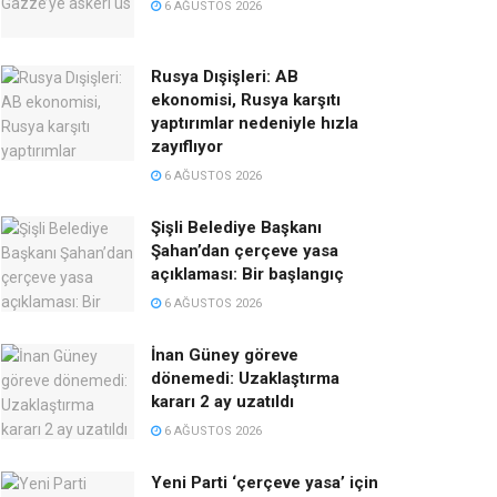
6 AĞUSTOS 2026
Rusya Dışişleri: AB
ekonomisi, Rusya karşıtı
yaptırımlar nedeniyle hızla
zayıflıyor
6 AĞUSTOS 2026
Şişli Belediye Başkanı
Şahan’dan çerçeve yasa
açıklaması: Bir başlangıç
6 AĞUSTOS 2026
İnan Güney göreve
dönemedi: Uzaklaştırma
kararı 2 ay uzatıldı
6 AĞUSTOS 2026
Yeni Parti ‘çerçeve yasa’ için