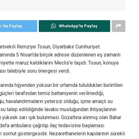
er'da Paylaş
WhatsApp'ta Paylaş
letvekili Remziye Tosun, Diyarbakır Cumhuriyet
samında 5 Nisan’da birçok adrese düzenlenen eş zamanlı
iyette maruz kaldıklarını Meclis’e taşıdı. Tosun, konuya
ası talebiyle soru önergesi verdi.
rında hijyenden yoksun bir ortamda tutuldukları belirtilen
güçleri tarafından temiz battaniyenin verilmediği,
u, havalandırmaların yetersiz olduğu, içme amaçlı su
a su talep edildiğinde lavabo musluğundan ihtiyaçlarının
jı yüksek sarı ışık bulunması. Gözaltına alınmış olan Bahar
defa ambulans çağrılıp ilaç tedavisine başlaması
somut göstergesidir. Nezarethanelerin kapılarının sürekli