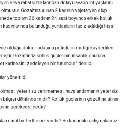
eyen veya rahatsızlıklarından dolayı lavabo ihtiyaçlarını
olmuştur. Gözaltına alınan 2 kadının vejetaryen olup
anede toplam 26 kadının 24 saat boyunca erkek kolluk
 kadınlarında bulunduğu yurttaşların taciz edildiği hissi
ene olduğu doktor odasına polislerin girdiği kaydedilen
ıştır. Gözaltında kolluk güçlerinin insanlık onuruna
karinesini zedeleyen bir tutumdur” denildi.
ar yöneltildi:
n olması, yeterli su verilmemesi, havalandırmanın yetersiz
bilgisi dâhilinde midir? Kolluk güçlerinin gözaltına alınan
sinin gerekçesi nedir?
in nasıl bir tedbiriniz vardır? Bu konudaki çalışmalarınız