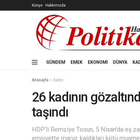
Künye
Hakkımızda
GÜNDEM
EMEK
EKONOMİ
DÜNYA
KA
Anasayfa
Kadın
26 kadının gözaltınd
taşındı
HDP’li Remziye Tosun, 5 Nisan’da eş zam
emniyette maruz kaldıkları kötü muamele