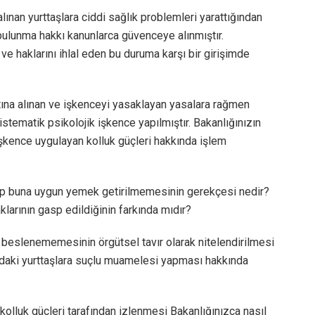
lınan yurttaşlara ciddi sağlık problemleri yarattığından
bulunma hakkı kanunlarca güvenceye alınmıştır.
 ve haklarını ihlal eden bu duruma karşı bir girişimde
ına alınan ve işkenceyi yasaklayan yasalara rağmen
stematik psikolojik işkence yapılmıştır. Bakanlığınızın
 işkence uygulayan kolluk güçleri hakkında işlem
olup buna uygun yemek getirilmemesinin gerekçesi nedir?
klarının gasp edildiğinin farkında mıdır?
beslenememesinin örgütsel tavır olarak nitelendirilmesi
ndaki yurttaşlara suçlu muamelesi yapması hakkında
kolluk güçleri tarafından izlenmesi Bakanlığınızca nasıl