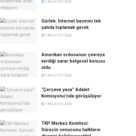
7 AĞUSTOS 2026
Gürlek: İnternet basınını tek
çatıda toplamak gerek
7 AĞUSTOS 2026
Amerikan ordusunun çevreye
verdiği zarar belgesel konusu
oldu
7 AĞUSTOS 2026
“Çerçeve yasa” Adalet
Komisyonu’nda görüşülüyor
7 AĞUSTOS 2026
TKP Merkez Komitesi:
Sürecin sonucunu halkların
direnişi belirleyecektir!