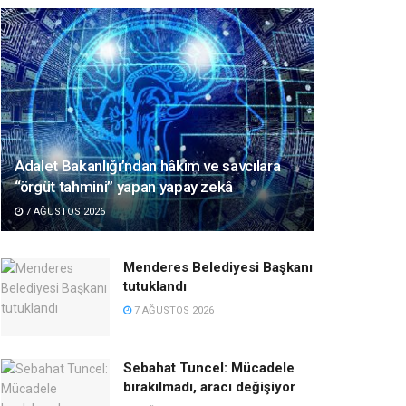
Adalet Bakanlığı’ndan hâkim ve savcılara
“örgüt tahmini” yapan yapay zekâ
7 AĞUSTOS 2026
Menderes Belediyesi Başkanı
tutuklandı
7 AĞUSTOS 2026
Sebahat Tuncel: Mücadele
bırakılmadı, aracı değişiyor