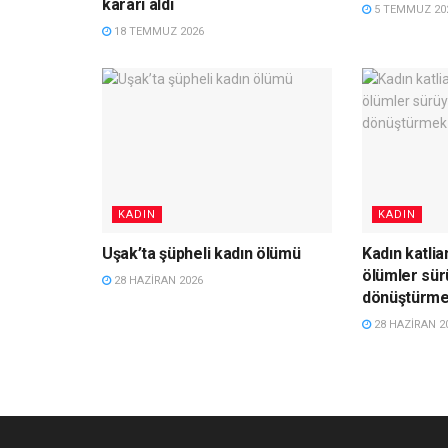
kararı aldı
5 TEMMUZ 20
18 TEMMUZ 2026
KADIN
KADIN
Uşak’ta şüpheli kadın ölümü
Kadın katlia
ölümler sür
28 HAZIRAN 2026
dönüştürme
28 HAZIRAN 2