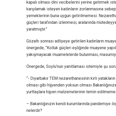
kapalı olması dini vecibelerini yerine getirmek ist
karşılamak isteyen kadınların zorlanmasına sebep 
yemeklerinin buna uygun getirilmemesi. Nezareth
güçleri tarafından izlenmesi, aralarında mütedeyyin
yaratmıştır.”
Gözaltı sonrası adliyeye getirilen kadınların muay
önergede, “Kolluk güçleri eşliğinde muayene yapılm
yakışmayacak muamelelerde bulunması, masumiyet 
Önergede, Soylu’nun yanıtlaması istemiyle şu sorul
“- Diyarbakır TEM nezarethanesinin kirli yatakları
olması gibi hijyenden yoksun olması Bakanlığınızın 
yurttaşlara hijyen malzemelerinin temin edilmeme
– Bakanlığınızın kendi kurumlarında pandemiye ilişk
nelerdir?