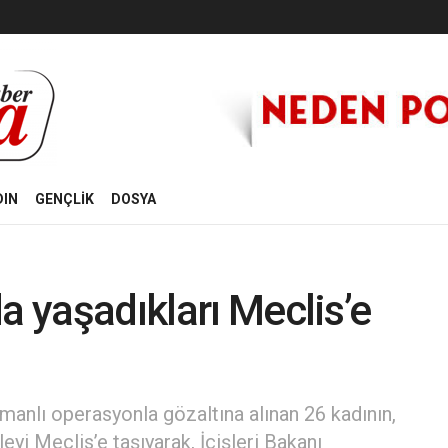
DIN
GENÇLİK
DOSYA
a yaşadıkları Meclis’e
anlı operasyonla gözaltına alınan 26 kadının,
yi Meclis’e taşıyarak, İçişleri Bakanı