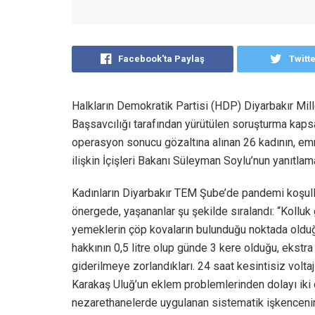
Facebook'ta Paylaş
Twitt
Halkların Demokratik Partisi (HDP) Diyarbakır Mil
Başsavcılığı tarafından yürütülen soruşturma kap
operasyon sonucu gözaltına alınan 26 kadının, emn
ilişkin İçişleri Bakanı Süleyman Soylu’nun yanıtlam
Kadınların Diyarbakır TEM Şube’de pandemi koşulla
önergede, yaşananlar şu şekilde sıralandı: “Kolluk 
yemeklerin çöp kovaların bulunduğu noktada olduğ
hakkının 0,5 litre olup günde 3 kere olduğu, ekstr
giderilmeye zorlandıkları. 24 saat kesintisiz volta
Karakaş Uluğ’un eklem problemlerinden dolayı iki 
nezarethanelerde uygulanan sistematik işkencenin 