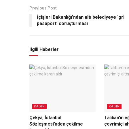
Previous Post
İçişleri Bakanlığı’ndan altı belediyeye ‘gri
pasaport’ soruşturması
İlgili Haberler
KADIN
KADIN
Çekya, İstanbul
Taliban’ın e
Sözleşmesi’nden çekilme
çevrimiçi al