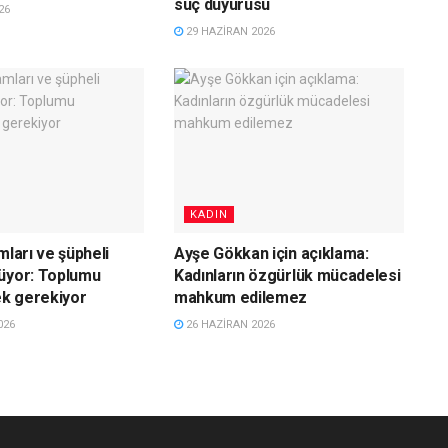
suç duyurusu
26
29 HAZIRAN 2026
KADIN
mları ve şüpheli
Ayşe Gökkan için açıklama:
üyor: Toplumu
Kadınların özgürlük mücadelesi
k gerekiyor
mahkum edilemez
026
26 HAZIRAN 2026