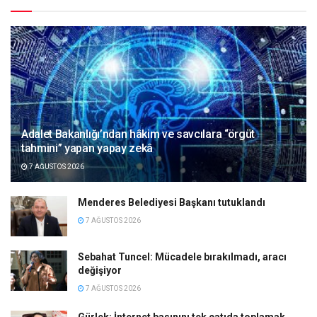
Adalet Bakanlığı’ndan hâkim ve savcılara “örgüt
tahmini” yapan yapay zekâ
7 AĞUSTOS 2026
Menderes Belediyesi Başkanı tutuklandı
7 AĞUSTOS 2026
Sebahat Tuncel: Mücadele bırakılmadı, aracı
değişiyor
7 AĞUSTOS 2026
Gürlek: İnternet basınını tek çatıda toplamak