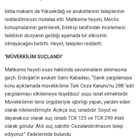
İddia makamı da Yüksekdağ ve avukatlarının taleplerinin
reddedilmesini mütalaa etti. Mahkeme heyeti, Meclis
konuşmalarının getirilerek, bilirkişi tarafından incelemesi
talebinin dosyanın geldiği aşamada bir etkisinin
olmayacağını belirtti. Heyet, talepleri reddetti.
‘MÜVEKKİLİM SUÇLANDI’
Mahkeme heyeti esas hakkında savunmaların alınmasına
geçti. Erdoğan’ın avukatı Sami Kabadayı, “Sanık yargılamaya
konu açıklamada müvekkilime Türk Ceza Kanunu’nu 288 ‘adil
yargılanmayı etkilemeye teşebbüs’ suçu isnat etmektedir.
Müvekkilimin terör örgütleriyle işbirliği yapan, yardım eden
olarak nitelendirmiştir. Açıkça suç isnadıdır. Soyut ve
dayanaksız olarak suç isnadı TCK 125 ve TCK 299 ihlali
olarak görülür. Atılı suç sabittir. Cezalandırılmasını talep
ediyoruz” ifadelerinde bulundu.