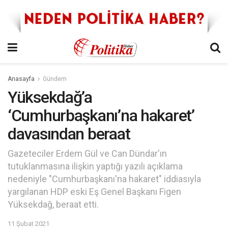
Anasayfa
Gündem
Yüksekdağ’a
‘Cumhurbaşkanı’na hakaret’
davasından beraat
Gazeteciler Erdem Gül ve Can Dündar'ın
tutuklanmasına ilişkin yaptığı yazılı açıklama
nedeniyle "Cumhurbaşkanı'na hakaret" iddiasıyla
yargılanan HDP eski Eş Genel Başkanı Figen
Yüksekdağ, beraat etti.
11 Şubat 2021