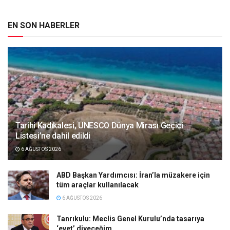
EN SON HABERLER
Tarihi Kadıkalesi, UNESCO Dünya Mirası Geçici
Listesi’ne dahil edildi
6 AĞUSTOS 2026
ABD Başkan Yardımcısı: İran’la müzakere için
tüm araçlar kullanılacak
6 AĞUSTOS 2026
Tanrıkulu: Meclis Genel Kurulu’nda tasarıya
‘evet’ diyeceğim