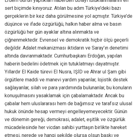
Erdem Gül’ün yaptıkları haberden dolayı tutuklanmalarını en
sert biçimde kınıyoruz. Atılan bu adım Türkiye’deki bazı
gerçeklerin bir kez daha görülmesine yol açmıştır. Türkiye’de
düşünce ve ifade özgürlüğü, halkın haber alma ve basın
özgürlüğü her gün ayaklar altına alınmakta ve
çiğnenmektedir. Evrensel ve demokratik hiçbir ölçü geçerli
değildir. Adalet mekanizması iktidarın ve Saray’ın denetimi
altında davranmaktadır. Cumhurbaşkanı Erdoğan, yapılan
haberin bedelini ödetmek için tutuklatmayı dayatmıştır.
Yıllardır El Kaide türevi El Nusra, IŞİD ve Ahrar ul Şam gibi
örgütlere maddi ve manevi yardım yapanlar, lojistik destek
sağlayanlar, silah ve para yardımında bulunanlar, bu konuların
konuşulmasını yasaklamak için çabalamaktadır. Ancak bu
çabalar hem uluslararası hem de bağımsız ve tarafsız ulusal
hukuk önünde hesap vermeyi engelleyemeyecektir. Günün
ve dönemin gereği, demokrasi, adalet, eşitlik ve özgürlük
mücadelesinde her vicdan sahibi yurttaşın birlikte hareket
etmesi, nerede ve hangi şekilde olursa olsun baskı ve