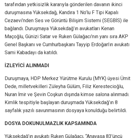
tarafından yetkisizlik kararıyla gönderilen davanın ikinci
duruşmasına Yüksekdağ, Kandıra 1 No’lu F Tipi Kapalı
Cezaevi’nden Ses ve Görüntü Bilişim Sistemi (SEGBİS) ile
bağlandı. Duruşmaya Yüksekdağ’ın avukatları Kenan
Maçoğlu, Günizi Satar ve Ruken Gülağacı’nın yanı sıra AKP
Genel Başkanı ve Cumhurbaşkanı Tayyip Erdoğan’ın avukatı
Sami Kabadayı da katıldı.
İZLEYİCİ ALINMADI
Duruşmaya, HDP Merkez Yürütme Kurulu (MYK) üyesi Ümit
Dede, milletvekilleri Züleyha Gülüm, Filiz Kerestecioğlu,
Nuran İmir ve Şevin Coşkun dışında kimse salona alınmadı.
Kimlik tespitiyle başlayan duruşmada Yüksekdağ’ın 8
sayfalık yazılı savunmasının dosyaya konulduğu belirtildi.
DOSYA DOKUNULMAZLIK KAPSAMINDA
Yüksekdağ’ın avukatı Ruken Gülağacı, “Anayasa 83’üncü