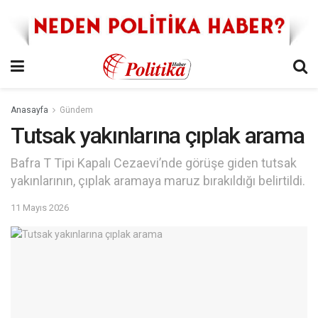
Anasayfa
Gündem
Tutsak yakınlarına çıplak arama
Bafra T Tipi Kapalı Cezaevi’nde görüşe giden tutsak
yakınlarının, çıplak aramaya maruz bırakıldığı belirtildi.
11 Mayıs 2026