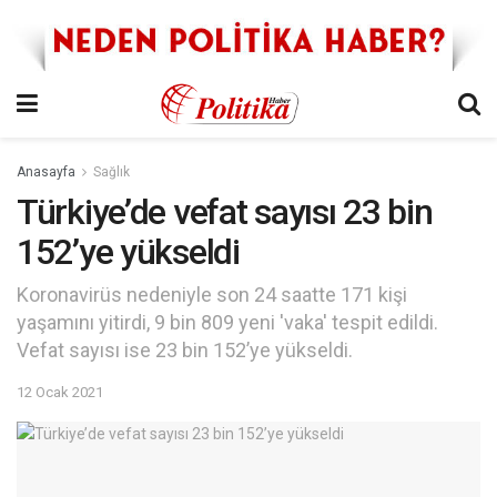
Anasayfa
Sağlık
Türkiye’de vefat sayısı 23 bin
152’ye yükseldi
Koronavirüs nedeniyle son 24 saatte 171 kişi
yaşamını yitirdi, 9 bin 809 yeni 'vaka' tespit edildi.
Vefat sayısı ise 23 bin 152’ye yükseldi.
12 Ocak 2021