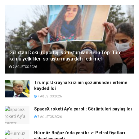
Gülistan Doku röportajı soruşturulan Selin Top: Tüm
kamu yetkilileri soruşturmaya dahil edilmeli
7 AĞUSTOS 2026
Trump: Ukrayna krizinin çözümünde ilerleme
kaydedildi
7 AĞUSTOS 2026
SpaceX roketi Ay’a çarptı: Görüntüleri paylaşıldı
7 AĞUSTOS 2026
Hürmüz Boğazı’nda yeni kriz: Petrol fiyatları
yükselişe geçti