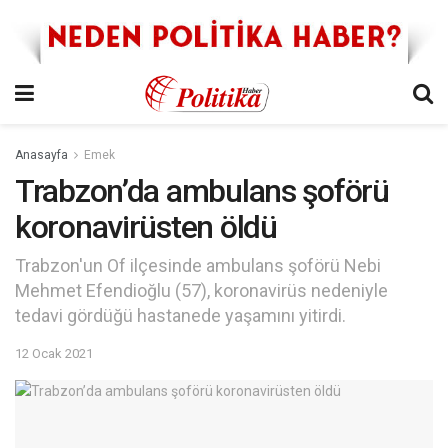
Anasayfa
Emek
Trabzon’da ambulans şoförü
koronavirüsten öldü
Trabzon'un Of ilçesinde ambulans şoförü Nebi
Mehmet Efendioğlu (57), koronavirüs nedeniyle
tedavi gördüğü hastanede yaşamını yitirdi.
12 Ocak 2021