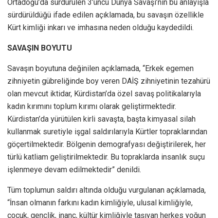
Ortadoğu’da sürdürülen 3’üncü Dünya Savaşı’nın bu anlayışla
sürdürüldüğü ifade edilen açıklamada, bu savaşın özellikle
Kürt kimliği inkarı ve imhasına neden olduğu kaydedildi.
SAVAŞIN BOYUTU
Savaşın boyutuna değinilen açıklamada, “Erkek egemen
zihniyetin gübreliğinde boy veren DAİŞ zihniyetinin tezahürü
olan mevcut iktidar, Kürdistan’da özel savaş politikalarıyla
kadın kırımını toplum kırımı olarak geliştirmektedir.
Kürdistan’da yürütülen kirli savaşta, başta kimyasal silah
kullanmak suretiyle işgal saldırılarıyla Kürtler topraklarından
göçertilmektedir. Bölgenin demografyası değiştirilerek, her
türlü katliam geliştirilmektedir. Bu topraklarda insanlık suçu
işlenmeye devam edilmektedir” denildi.
Tüm toplumun saldırı altında olduğu vurgulanan açıklamada,
“İnsan olmanın farkını kadın kimliğiyle, ulusal kimliğiyle,
çocuk, gençlik, inanç, kültür kimliğiyle taşıyan herkes yoğun