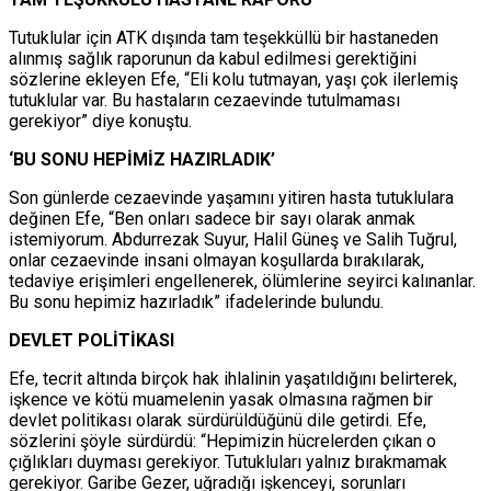
Tutuklular için ATK dışında tam teşekküllü bir hastaneden
alınmış sağlık raporunun da kabul edilmesi gerektiğini
sözlerine ekleyen Efe, “Eli kolu tutmayan, yaşı çok ilerlemiş
tutuklular var. Bu hastaların cezaevinde tutulmaması
gerekiyor” diye konuştu.
‘BU SONU HEPİMİZ HAZIRLADIK’
Son günlerde cezaevinde yaşamını yitiren hasta tutuklulara
değinen Efe, “Ben onları sadece bir sayı olarak anmak
istemiyorum. Abdurrezak Suyur, Halil Güneş ve Salih Tuğrul,
onlar cezaevinde insani olmayan koşullarda bırakılarak,
tedaviye erişimleri engellenerek, ölümlerine seyirci kalınanlar.
Bu sonu hepimiz hazırladık” ifadelerinde bulundu.
DEVLET POLİTİKASI
Efe, tecrit altında birçok hak ihlalinin yaşatıldığını belirterek,
işkence ve kötü muamelenin yasak olmasına rağmen bir
devlet politikası olarak sürdürüldüğünü dile getirdi. Efe,
sözlerini şöyle sürdürdü: “Hepimizin hücrelerden çıkan o
çığlıkları duyması gerekiyor. Tutukluları yalnız bırakmamak
gerekiyor. Garibe Gezer, uğradığı işkenceyi, sorunları