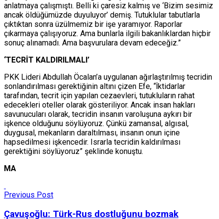
anlatmaya çalışmıştı. Belli ki çaresiz kalmış ve ‘Bizim sesimiz
ancak öldüğümüzde duyuluyor’ demiş. Tutuklular tabutlarla
çıktıktan sonra üzülmemiz bir işe yaramıyor. Raporlar
çıkarmaya çalışıyoruz. Ama bunlarla ilgili bakanlıklardan hiçbir
sonuç alınamadı. Ama başvurulara devam edeceğiz.”
‘TECRİT KALDIRILMALI’
PKK Lideri Abdullah Öcalan’a uygulanan ağırlaştırılmış tecridin
sonlandırılması gerektiğinin altını çizen Efe, “İktidarlar
tarafından, tecrit için yapılan cezaevleri, tutukluların rahat
edecekleri oteller olarak gösteriliyor. Ancak insan hakları
savunucuları olarak, tecridin insanın varoluşuna aykırı bir
işkence olduğunu söylüyoruz. Çünkü zamansal, algısal,
duygusal, mekanların daraltılması, insanın onun içine
hapsedilmesi işkencedir. Israrla tecridin kaldırılması
gerektiğini söylüyoruz” şeklinde konuştu.
MA
Previous Post
Çavuşoğlu: Türk-Rus dostluğunu bozmak