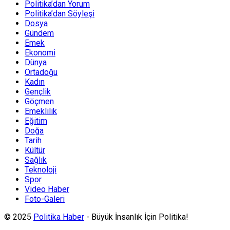
Politika’dan Yorum
Politika’dan Söyleşi
Dosya
Gündem
Emek
Ekonomi
Dünya
Ortadoğu
Kadın
Gençlik
Göçmen
Emeklilik
Eğitim
Doğa
Tarih
Kültür
Sağlık
Teknoloji
Spor
Video Haber
Foto-Galeri
© 2025
Politika Haber
- Büyük İnsanlık İçin Politika!