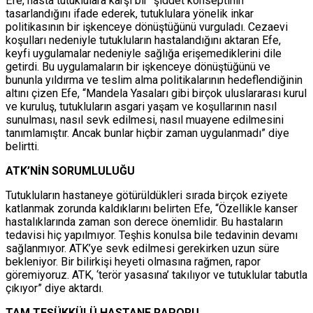
Efe, hasta tutuklulara karşı bir “şiddet konseptinin”
tasarlandığını ifade ederek, tutuklulara yönelik inkar
politikasının bir işkenceye dönüştüğünü vurguladı. Cezaevi
koşulları nedeniyle tutukluların hastalandığını aktaran Efe,
keyfi uygulamalar nedeniyle sağlığa erişemediklerini dile
getirdi. Bu uygulamaların bir işkenceye dönüştüğünü ve
bununla yıldırma ve teslim alma politikalarının hedeflendiğinin
altını çizen Efe, “Mandela Yasaları gibi birçok uluslararası kurul
ve kuruluş, tutukluların asgari yaşam ve koşullarının nasıl
sunulması, nasıl sevk edilmesi, nasıl muayene edilmesini
tanımlamıştır. Ancak bunlar hiçbir zaman uygulanmadı” diye
belirtti.
ATK’NİN SORUMLULUĞU
Tutukluların hastaneye götürüldükleri sırada birçok eziyete
katlanmak zorunda kaldıklarını belirten Efe, “Özellikle kanser
hastalıklarında zaman son derece önemlidir. Bu hastaların
tedavisi hiç yapılmıyor. Teşhis konulsa bile tedavinin devamı
sağlanmıyor. ATK’ye sevk edilmesi gerekirken uzun süre
bekleniyor. Bir bilirkişi heyeti olmasına rağmen, rapor
göremiyoruz. ATK, ‘terör yasasına’ takılıyor ve tutuklular tabutla
çıkıyor” diye aktardı.
TAM TEŞÜKKÜLÜ HASTANE RAPORU