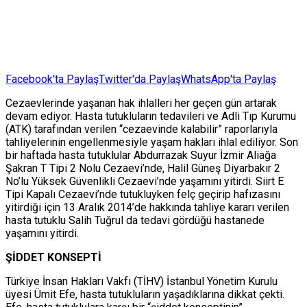
Facebook'ta Paylaş
Twitter'da Paylaş
WhatsApp'ta Paylaş
Cezaevlerinde yaşanan hak ihlalleri her geçen gün artarak
devam ediyor. Hasta tutukluların tedavileri ve Adli Tıp Kurumu
(ATK) tarafından verilen “cezaevinde kalabilir” raporlarıyla
tahliyelerinin engellenmesiyle yaşam hakları ihlal ediliyor. Son
bir haftada hasta tutuklular Abdurrazak Suyur İzmir Aliağa
Şakran T Tipi 2 Nolu Cezaevi’nde, Halil Güneş Diyarbakır 2
No’lu Yüksek Güvenlikli Cezaevi’nde yaşamını yitirdi. Siirt E
Tipi Kapalı Cezaevi’nde tutukluyken felç geçirip hafızasını
yitirdiği için 13 Aralık 2014’de hakkında tahliye kararı verilen
hasta tutuklu Salih Tuğrul da tedavi gördüğü hastanede
yaşamını yitirdi.
ŞİDDET KONSEPTİ
Türkiye İnsan Hakları Vakfı (TİHV) İstanbul Yönetim Kurulu
üyesi Ümit Efe, hasta tutukluların yaşadıklarına dikkat çekti.