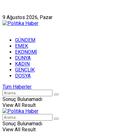
Künye
Hakkımızda
9 Ağustos 2026, Pazar
GÜNDEM
EMEK
EKONOMİ
DÜNYA
KADIN
GENÇLİK
DOSYA
Tüm Haberler
Sonuç Bulunamadı
View All Result
Sonuç Bulunamadı
View All Result