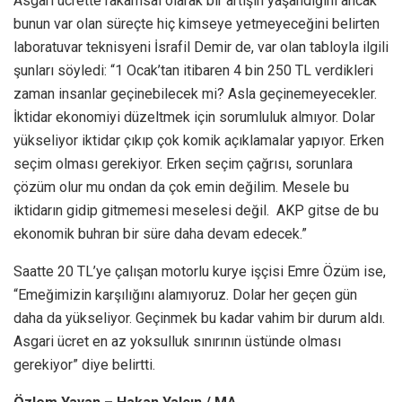
Asgari ücrette rakamsal olarak bir artışın yaşandığını ancak
bunun var olan süreçte hiç kimseye yetmeyeceğini belirten
laboratuvar teknisyeni İsrafil Demir de, var olan tabloyla ilgili
şunları söyledi: “1 Ocak’tan itibaren 4 bin 250 TL verdikleri
zaman insanlar geçinebilecek mi? Asla geçinemeyecekler.
İktidar ekonomiyi düzeltmek için sorumluluk almıyor. Dolar
yükseliyor iktidar çıkıp çok komik açıklamalar yapıyor. Erken
seçim olması gerekiyor. Erken seçim çağrısı, sorunlara
çözüm olur mu ondan da çok emin değilim. Mesele bu
iktidarın gidip gitmemesi meselesi değil. AKP gitse de bu
ekonomik buhran bir süre daha devam edecek.”
Saatte 20 TL’ye çalışan motorlu kurye işçisi Emre Özüm ise,
“Emeğimizin karşılığını alamıyoruz. Dolar her geçen gün
daha da yükseliyor. Geçinmek bu kadar vahim bir durum aldı.
Asgari ücret en az yoksulluk sınırının üstünde olması
gerekiyor” diye belirtti.