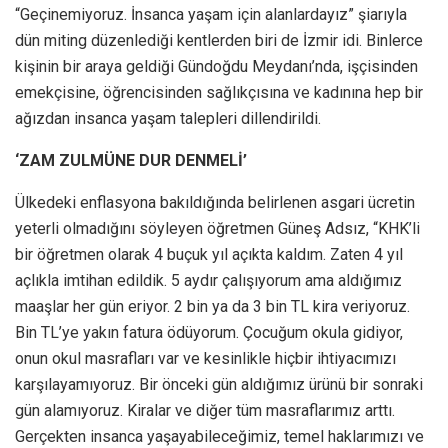
“Geçinemiyoruz. İnsanca yaşam için alanlardayız” şiarıyla
dün miting düzenlediği kentlerden biri de İzmir idi. Binlerce
kişinin bir araya geldiği Gündoğdu Meydanı’nda, işçisinden
emekçisine, öğrencisinden sağlıkçısına ve kadınına hep bir
ağızdan insanca yaşam talepleri dillendirildi.
‘ZAM ZULMÜNE DUR DENMELİ’
Ülkedeki enflasyona bakıldığında belirlenen asgari ücretin
yeterli olmadığını söyleyen öğretmen Güneş Adsız, “KHK’li
bir öğretmen olarak 4 buçuk yıl açıkta kaldım. Zaten 4 yıl
açlıkla imtihan edildik. 5 aydır çalışıyorum ama aldığımız
maaşlar her gün eriyor. 2 bin ya da 3 bin TL kira veriyoruz.
Bin TL’ye yakın fatura ödüyorum. Çocuğum okula gidiyor,
onun okul masrafları var ve kesinlikle hiçbir ihtiyacımızı
karşılayamıyoruz. Bir önceki gün aldığımız ürünü bir sonraki
gün alamıyoruz. Kiralar ve diğer tüm masraflarımız arttı.
Gerçekten insanca yaşayabileceğimiz, temel haklarımızı ve