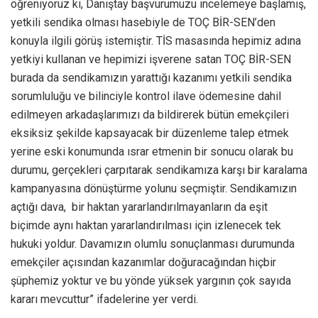
öğreniyoruz ki, Danıştay başvurumuzu incelemeye başlamış,
yetkili sendika olması hasebiyle de TOÇ BİR-SEN’den
konuyla ilgili görüş istemiştir. TİS masasında hepimiz adına
yetkiyi kullanan ve hepimizi işverene satan TOÇ BİR-SEN
burada da sendikamızın yarattığı kazanımı yetkili sendika
sorumluluğu ve bilinciyle kontrol ilave ödemesine dahil
edilmeyen arkadaşlarımızı da bildirerek bütün emekçileri
eksiksiz şekilde kapsayacak bir düzenleme talep etmek
yerine eski konumunda ısrar etmenin bir sonucu olarak bu
durumu, gerçekleri çarpıtarak sendikamıza karşı bir karalama
kampanyasına dönüştürme yolunu seçmiştir. Sendikamızın
açtığı dava, bir haktan yararlandırılmayanların da eşit
biçimde aynı haktan yararlandırılması için izlenecek tek
hukuki yoldur. Davamızın olumlu sonuçlanması durumunda
emekçiler açısından kazanımlar doğuracağından hiçbir
şüphemiz yoktur ve bu yönde yüksek yargının çok sayıda
kararı mevcuttur” ifadelerine yer verdi.