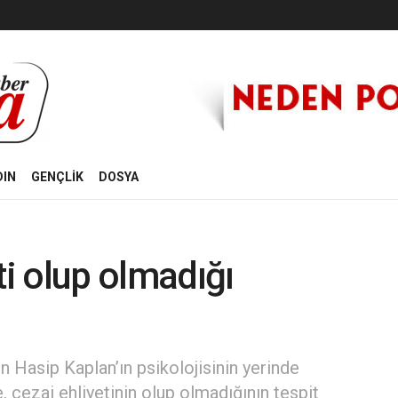
DIN
GENÇLİK
DOSYA
ti olup olmadığı
 Hasip Kaplan’ın psikolojisinin yerinde
cezai ehliyetinin olup olmadığının tespit