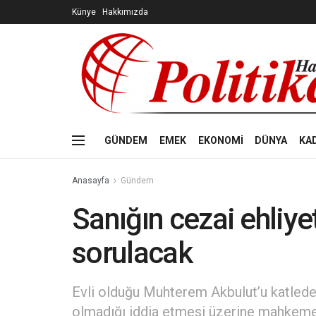
Künye
Hakkımızda
GÜNDEM
EMEK
EKONOMİ
DÜNYA
KA
Anasayfa
Gündem
Sanığın cezai ehliye
sorulacak
Evli olduğu Muhterem Akbulut’u katleden
olmadığı iddia etmesi üzerine mahkeme, 