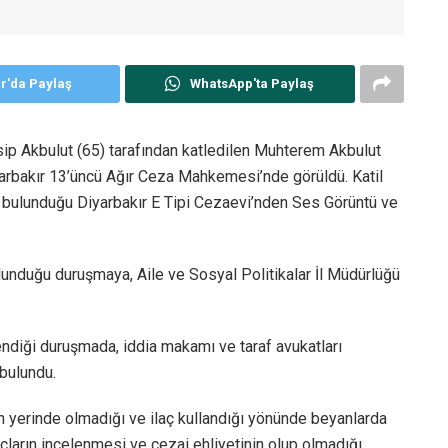
er'da Paylaş
WhatsApp'ta Paylaş
asip Akbulut (65) tarafından katledilen Muhterem Akbulut
iyarbakır 13’üncü Ağır Ceza Mahkemesi’nde görüldü. Katil
lu bulunduğu Diyarbakır E Tipi Cezaevi’nden Ses Görüntü ve
ulunduğu duruşmaya, Aile ve Sosyal Politikalar İl Müdürlüğü
lendiği duruşmada, iddia makamı ve taraf avukatları
bulundu.
n yerinde olmadığı ve ilaç kullandığı yönünde beyanlarda
çların incelenmesi ve cezai ehliyetinin olup olmadığı