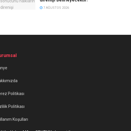
7 AĞUSTOS 2026
urumsal
ünye
akkımızda
rez Politikası
zlilik Politikası
llanım Koşulları