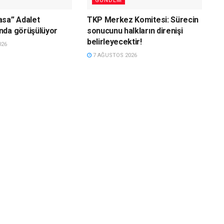
GÜNDEM
asa” Adalet
TKP Merkez Komitesi: Sürecin
nda görüşülüyor
sonucunu halkların direnişi
belirleyecektir!
026
7 AĞUSTOS 2026