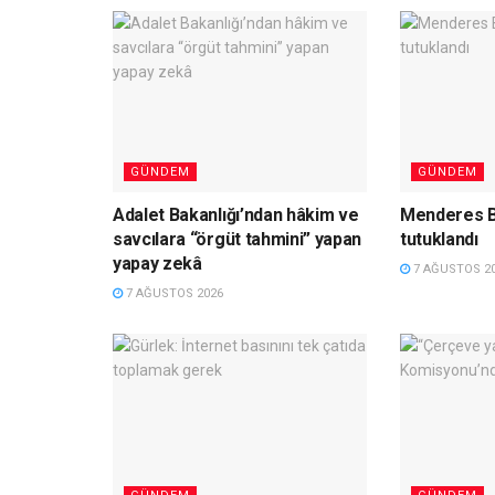
GÜNDEM
GÜNDEM
Adalet Bakanlığı’ndan hâkim ve
Menderes B
savcılara “örgüt tahmini” yapan
tutuklandı
yapay zekâ
7 AĞUSTOS 2
7 AĞUSTOS 2026