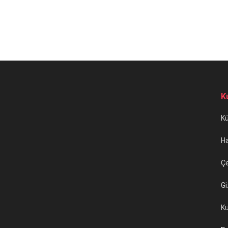
K
K
H
Çe
Gi
Ku