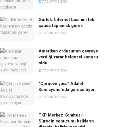
7 AĞUSTOS 2026
Gürlek: İnternet basınını tek
çatıda toplamak gerek
7 AĞUSTOS 2026
Amerikan ordusunun çevreye
verdiği zarar belgesel konusu
oldu
7 AĞUSTOS 2026
“Çerçeve yasa” Adalet
Komisyonu’nda görüşülüyor
7 AĞUSTOS 2026
TKP Merkez Komitesi:
Sürecin sonucunu halkların
direnişi belirleyecektir!