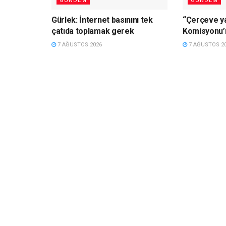
GÜNDEM
GÜNDEM
Gürlek: İnternet basınını tek
“Çerçeve y
çatıda toplamak gerek
Komisyonu’
7 AĞUSTOS 2026
7 AĞUSTOS 2