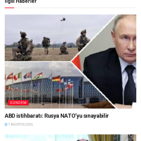
İlgili Haberler
GÜNDEM
ABD istihbaratı: Rusya NATO’yu sınayabilir
7 AĞUSTOS 2026