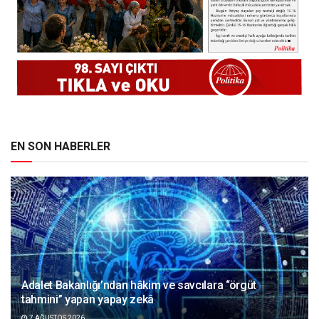
EN SON HABERLER
Adalet Bakanlığı’ndan hâkim ve savcılara “örgüt
tahmini” yapan yapay zekâ
7 AĞUSTOS 2026