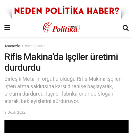
Anasayfa
Video Haber
Rifis Makina’da işçiler üretimi
durdurdu
Birleşik Metal’in örgütlü olduğu Rifis Makina işçileri
işten atma saldırısına karşı direnişe başlayarak,
üretimi durdurdu. İşçiler fabrika önünde slogan
atarak, bekleyişlerini sürdürüyor.
3 Ocak 2022