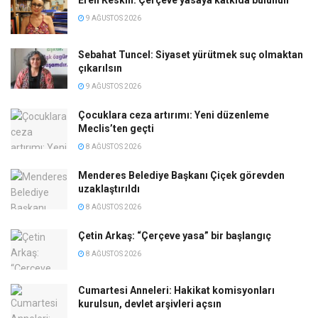
Eren Keskin: Çerçeve yasaya katkıda bulunun
9 AĞUSTOS 2026
Sebahat Tuncel: Siyaset yürütmek suç olmaktan
çıkarılsın
9 AĞUSTOS 2026
Çocuklara ceza artırımı: Yeni düzenleme
Meclis’ten geçti
8 AĞUSTOS 2026
Menderes Belediye Başkanı Çiçek görevden
uzaklaştırıldı
8 AĞUSTOS 2026
Çetin Arkaş: “Çerçeve yasa” bir başlangıç
8 AĞUSTOS 2026
Cumartesi Anneleri: Hakikat komisyonları
kurulsun, devlet arşivleri açsın