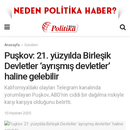
Anasayfa
Gündem
Puşkov: 21. yüzyılda Birleşik
Devletler ‘ayrışmış devletler’
haline gelebilir
Kaliforniya’daki olayları Telegram kanalında
yorumlayan Puşkov, ABD’nin ciddi bir dağılma riskiyle
karşı karşıya olduğunu belirtti.
10 Haziran 2025