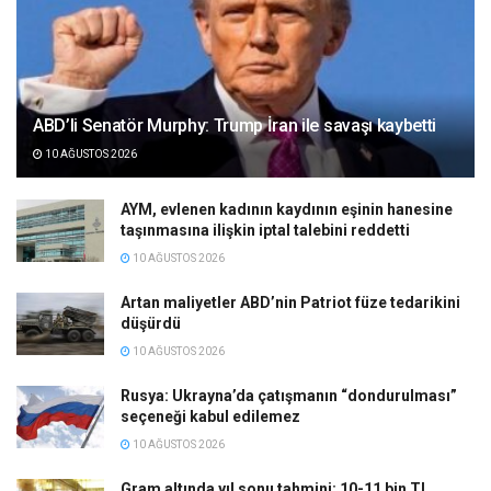
ABD’li Senatör Murphy: Trump İran ile savaşı kaybetti
10 AĞUSTOS 2026
AYM, evlenen kadının kaydının eşinin hanesine
taşınmasına ilişkin iptal talebini reddetti
10 AĞUSTOS 2026
Artan maliyetler ABD’nin Patriot füze tedarikini
düşürdü
10 AĞUSTOS 2026
Rusya: Ukrayna’da çatışmanın “dondurulması”
seçeneği kabul edilemez
10 AĞUSTOS 2026
Gram altında yıl sonu tahmini: 10-11 bin TL