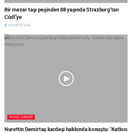
Bir mezar taşı peşinden 88 yaşında Strazburg’tan
Cûdî’ye
6 AĞUSTOS 2026
VIDEO HABER
Nurettin Demirtaş kardeşi hakkında konuştu: ‘Katkısı