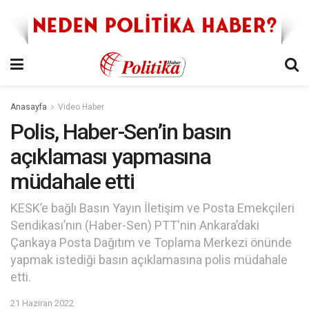
Anasayfa
Video Haber
Polis, Haber-Sen’in basın
açıklaması yapmasına
müdahale etti
KESK’e bağlı Basın Yayın İletişim ve Posta Emekçileri
Sendikası’nın (Haber-Sen) PTT'nin Ankara’daki
Çankaya Posta Dağıtım ve Toplama Merkezi önünde
yapmak istediği basın açıklamasına polis müdahale
etti.
21 Haziran 2022