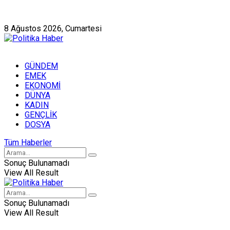
Künye
Hakkımızda
8 Ağustos 2026, Cumartesi
GÜNDEM
EMEK
EKONOMİ
DÜNYA
KADIN
GENÇLİK
DOSYA
Tüm Haberler
Sonuç Bulunamadı
View All Result
Sonuç Bulunamadı
View All Result