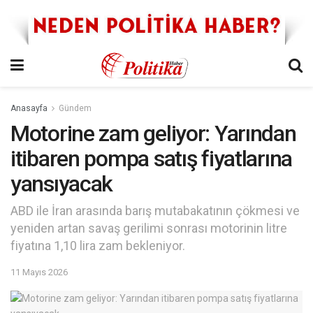
Anasayfa
Gündem
Motorine zam geliyor: Yarından
itibaren pompa satış fiyatlarına
yansıyacak
ABD ile İran arasında barış mutabakatının çökmesi ve
yeniden artan savaş gerilimi sonrası motorinin litre
fiyatına 1,10 lira zam bekleniyor.
11 Mayıs 2026