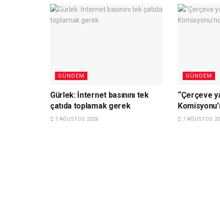
GÜNDEM
GÜNDEM
Gürlek: İnternet basınını tek
“Çerçeve y
çatıda toplamak gerek
Komisyonu’
7 AĞUSTOS 2026
7 AĞUSTOS 20