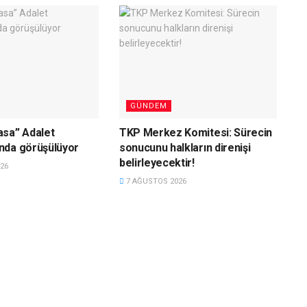
GÜNDEM
asa” Adalet
TKP Merkez Komitesi: Sürecin
nda görüşülüyor
sonucunu halkların direnişi
belirleyecektir!
26
7 AĞUSTOS 2026