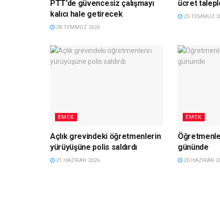
PTT’de güvencesiz çalışmayı
ücret talepl
kalıcı hale getirecek
25 TEMMUZ 2
28 TEMMUZ 2026
EMEK
EMEK
Açlık grevindeki öğretmenlerin
Öğretmenler
yürüyüşüne polis saldırdı
gününde
21 HAZIRAN 2026
20 HAZIRAN 2