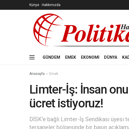
Künye
Hakkımızda
GÜNDEM
EMEK
EKONOMİ
DÜNYA
KA
Anasayfa
Emek
Limter-İş: İnsan onu
ücret istiyoruz!
DİSK'e bağlı Limter-İş Sendikası üyesi t
tersaneler bölgesinde bir basın açıklam