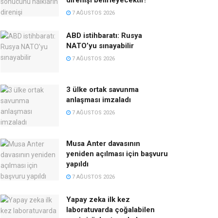
direnişi belirleyecektir!
7 AĞUSTOS 2026
ABD istihbaratı: Rusya
NATO’yu sınayabilir
7 AĞUSTOS 2026
3 ülke ortak savunma
anlaşması imzaladı
7 AĞUSTOS 2026
Musa Anter davasının
yeniden açılması için başvuru
yapıldı
7 AĞUSTOS 2026
Yapay zeka ilk kez
laboratuvarda çoğalabilen