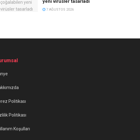
yeni virüsler tasarladı
7 AĞUSTOS 2026
urumsal
ünye
akkımızda
rez Politikası
zlilik Politikası
llanım Koşulları