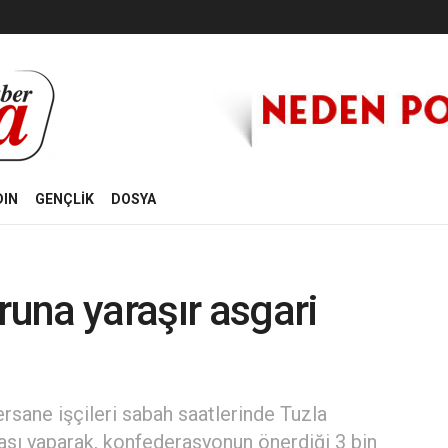
DIN
GENÇLİK
DOSYA
runa yaraşır asgari
ersane işçileri sabah saatlerinde Tuzla
ası yaparak, konfederasyonun önerdiği 3 bin