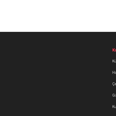
K
K
H
Çe
Gi
Ku