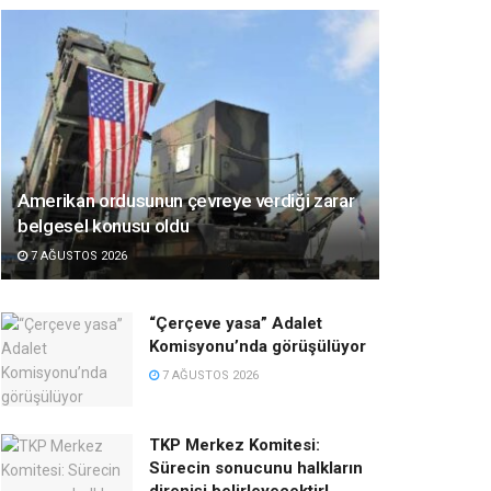
Amerikan ordusunun çevreye verdiği zarar
belgesel konusu oldu
7 AĞUSTOS 2026
“Çerçeve yasa” Adalet
Komisyonu’nda görüşülüyor
7 AĞUSTOS 2026
TKP Merkez Komitesi:
Sürecin sonucunu halkların