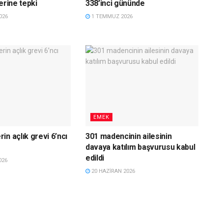
erine tepki
338’inci gününde
026
1 TEMMUZ 2026
EMEK
in açlık grevi 6’ncı
301 madencinin ailesinin
davaya katılım başvurusu kabul
edildi
026
20 HAZIRAN 2026