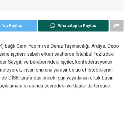
er'da Paylaş
WhatsApp'ta Paylaş
K) bağlı Gemi Yapımı ve Deniz Taşımacılığı, Ardiye, Depo
ane işçileri, sabah erken saatlerde İstanbul Tuzla’daki
er Saygılı ve beraberindeki işçiler, konfederasyonun
ineleyerek, insan onuruna yaraşır bir ücret istediklerini
ğinde DİSK tarafından önceki gün yayınlanan ortak basın
 açıklaması sırasında çevredeki yurttaşlar da tersane