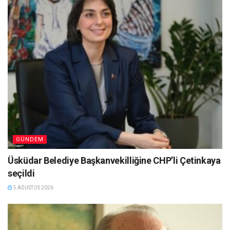
GÜNDEM
Üsküdar Belediye Başkanvekilliğine CHP’li Çetinkaya
seçildi
5 AĞUSTOS 2026