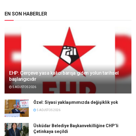
EN SON HABERLER
EHP: Çerçeve yasa kalıcı barışa giden yolun tarihsel
başlangıcıdır
5 AĞUSTOS 2026
Özel: Siyasi yaklaşımımızda değişiklik yok
5 AĞUSTOS 2026
Üsküdar Belediye Başkanvekilliğine CHP’li
Çetinkaya seçildi