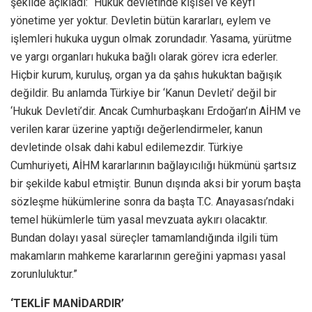
şekilde açıkladı: “Hukuk devletinde kişisel ve keyfi
yönetime yer yoktur. Devletin bütün kararları, eylem ve
işlemleri hukuka uygun olmak zorundadır. Yasama, yürütme
ve yargı organları hukuka bağlı olarak görev icra ederler.
Hiçbir kurum, kuruluş, organ ya da şahıs hukuktan bağışık
değildir. Bu anlamda Türkiye bir ‘Kanun Devleti’ değil bir
‘Hukuk Devleti’dir. Ancak Cumhurbaşkanı Erdoğan’ın AİHM ve
verilen karar üzerine yaptığı değerlendirmeler, kanun
devletinde olsak dahi kabul edilemezdir. Türkiye
Cumhuriyeti, AİHM kararlarının bağlayıcılığı hükmünü şartsız
bir şekilde kabul etmiştir. Bunun dışında aksi bir yorum başta
sözleşme hükümlerine sonra da başta T.C. Anayasası’ndaki
temel hükümlerle tüm yasal mevzuata aykırı olacaktır.
Bundan dolayı yasal süreçler tamamlandığında ilgili tüm
makamların mahkeme kararlarının gereğini yapması yasal
zorunluluktur.”
‘TEKLİF MANİDARDIR’