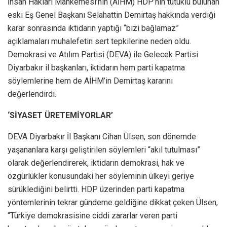
İnsan Hakları Mahkemesi’nin (AİHM) HDP’nin tutuklu bulunan
eski Eş Genel Başkanı Selahattin Demirtaş hakkında verdiği
karar sonrasında iktidarın yaptığı “bizi bağlamaz”
açıklamaları muhalefetin sert tepkilerine neden oldu.
Demokrasi ve Atılım Partisi (DEVA) ile Gelecek Partisi
Diyarbakır il başkanları, iktidarın hem parti kapatma
söylemlerine hem de AİHM’in Demirtaş kararını
değerlendirdi.
‘SİYASET ÜRETEMİYORLAR’
DEVA Diyarbakır İl Başkanı Cihan Ülsen, son dönemde
yaşananlara karşı geliştirilen söylemleri “akıl tutulması”
olarak değerlendirerek, iktidarın demokrasi, hak ve
özgürlükler konusundaki her söyleminin ülkeyi geriye
sürüklediğini belirtti. HDP üzerinden parti kapatma
yöntemlerinin tekrar gündeme geldiğine dikkat çeken Ülsen,
“Türkiye demokrasisine ciddi zararlar veren parti