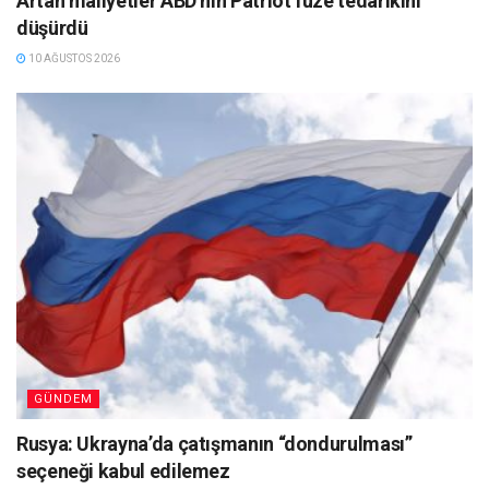
Artan maliyetler ABD’nin Patriot füze tedarikini
düşürdü
10 AĞUSTOS 2026
GÜNDEM
Rusya: Ukrayna’da çatışmanın “dondurulması”
seçeneği kabul edilemez