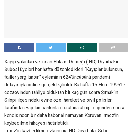
Kayıp yakınları ve İnsan Hakları Derneği (İHD) Diyarbakır
Şubesi üyeleri her hafta düzenledikleri “Kayıplar bulunsun,
failler yargılansın” eyleminin 624’üncüsünü pandemi
dolayısıyla online gerçekleştirildi. Bu hafta 15 Ekim 1995’te
cezaevinden tahliye olduktan bir kaç gün sonra Şırnak’ın
Silopi ilçesindeki evine özel hareket ve sivil polisler
tarafından yapılan baskınla gözaltına alınıp, o günden sonra
kendisinden bir daha haber alınamayan Kerevan İrmez’in
kaybedilme hikayesi hatırlatıldı.
İrmez’in kaybedilme öyküsünü İHD Diyarbakır Şube