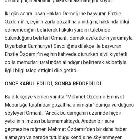
olmadığı için arabanın plakasını alamadığını söyler.”
İki gün sonra İnsan Hakları Derneği’ne başvuran Enzile
Özdemir’in, eşinin zorla gözaltına alındığını, hakkında bilgi
edinemediğini belirterek hukuki yardım talebinde
bulunduğunu belirten Ormanlı, dernek avukatların yardımıyla
Diyarbakır Cumhuriyet Savcılığına dilekçe ile başvuran
Enzile Özdemir’in eşinin kahvede otururken sivil kıyafetli
polis memurları tarafından alındığını belirterek akıbetiyle
ilgili bilgi talep ettiğini dile getirdi.
ÖNCE KABUL EDİLDİ, SONRA REDDEDİLDİ
Bu dilekçeye verilen yanıtta “Mehmet Özdemir Emniyet
Müdürlüğü tarafından gözaltına alınmıştır” damga vurduğunu
söyleyen Ormanlı, “Ancak bu damganın üzerinde hiçbir
yetkilinin imzası bulunmamaktaydı. Aradan bir süre
geçmesine rağmen Mehmet Özdemir’den bir daha haber
alamayan ve nerede tutulduğu kendisine söylenmeyen