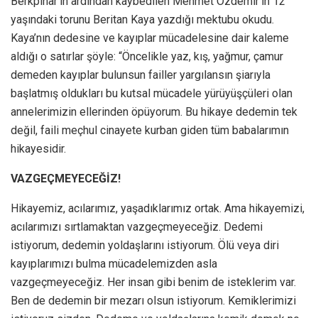
Berkpınar’ın ardından kaybedilen Mehmet Özdemir’in 12
yaşındaki torunu Beritan Kaya yazdığı mektubu okudu.
Kaya’nın dedesine ve kayıplar mücadelesine dair kaleme
aldığı o satırlar şöyle: “Öncelikle yaz, kış, yağmur, çamur
demeden kayıplar bulunsun failler yargılansın şiarıyla
başlatmış oldukları bu kutsal mücadele yürüyüşçüleri olan
annelerimizin ellerinden öpüyorum. Bu hikaye dedemin tek
değil, faili meçhul cinayete kurban giden tüm babalarımın
hikayesidir.
VAZGEÇMEYECEĞİZ!
Hikayemiz, acılarımız, yaşadıklarımız ortak. Ama hikayemizi,
acılarımızı sırtlamaktan vazgeçmeyeceğiz. Dedemi
istiyorum, dedemin yoldaşlarını istiyorum. Ölü veya diri
kayıplarımızı bulma mücadelemizden asla
vazgeçmeyeceğiz. Her insan gibi benim de isteklerim var.
Ben de dedemin bir mezarı olsun istiyorum. Kemiklerimizi