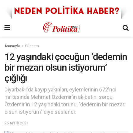
Anasayfa
Gündem
12 yaşındaki çocuğun ‘dedemin
bir mezarı olsun istiyorum’
çığlığı
Diyarbakır’da kayıp yakınları, eylemlerinin 672'nci
haftasında Mehmet Özdemir’in akıbetini sordu.
Özdemir'in 12 yaşındaki torunu, "dedemin bir mezarı
olsun istiyorum" diye seslendi.
25 Aralık 2021