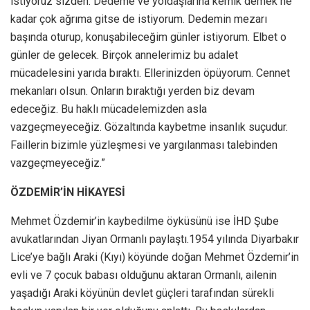
istiyoruz sizden. Dedeme ve yoldaşlarına kemik demek ne
kadar çok ağrıma gitse de istiyorum. Dedemin mezarı
başında oturup, konuşabileceğim günler istiyorum. Elbet o
günler de gelecek. Birçok annelerimiz bu adalet
mücadelesini yarıda bıraktı. Ellerinizden öpüyorum. Cennet
mekanları olsun. Onların bıraktığı yerden biz devam
edeceğiz. Bu haklı mücadelemizden asla
vazgeçmeyeceğiz. Gözaltında kaybetme insanlık suçudur.
Faillerin bizimle yüzleşmesi ve yargılanması talebinden
vazgeçmeyeceğiz.”
ÖZDEMİR’İN HİKAYESİ
Mehmet Özdemir’in kaybedilme öyküsünü ise İHD Şube
avukatlarından Jiyan Ormanlı paylaştı.1954 yılında Diyarbakır
Lice’ye bağlı Araki (Kıyı) köyünde doğan Mehmet Özdemir’in
evli ve 7 çocuk babası olduğunu aktaran Ormanlı, ailenin
yaşadığı Araki köyünün devlet güçleri tarafından sürekli