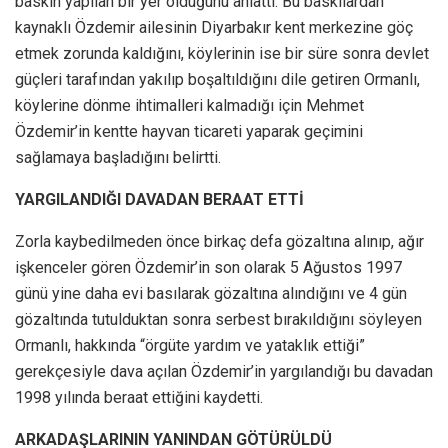
baskın yapılan bir yer olduğunu anlattı. Bu baskılardan
kaynaklı Özdemir ailesinin Diyarbakır kent merkezine göç
etmek zorunda kaldığını, köylerinin ise bir süre sonra devlet
güçleri tarafından yakılıp boşaltıldığını dile getiren Ormanlı,
köylerine dönme ihtimalleri kalmadığı için Mehmet
Özdemir’in kentte hayvan ticareti yaparak geçimini
sağlamaya başladığını belirtti.
YARGILANDIĞI DAVADAN BERAAT ETTİ
Zorla kaybedilmeden önce birkaç defa gözaltına alınıp, ağır
işkenceler gören Özdemir’in son olarak 5 Ağustos 1997
günü yine daha evi basılarak gözaltına alındığını ve 4 gün
gözaltında tutulduktan sonra serbest bırakıldığını söyleyen
Ormanlı, hakkında “örgüte yardım ve yataklık ettiği”
gerekçesiyle dava açılan Özdemir’in yargılandığı bu davadan
1998 yılında beraat ettiğini kaydetti.
ARKADAŞLARININ YANINDAN GÖTÜRÜLDÜ