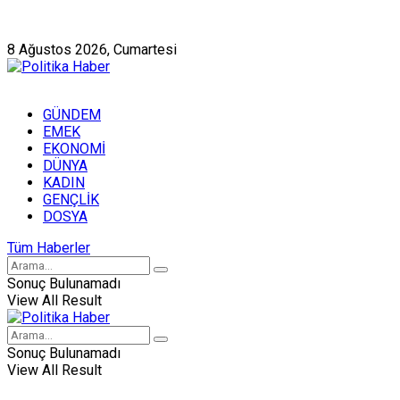
Künye
Hakkımızda
8 Ağustos 2026, Cumartesi
GÜNDEM
EMEK
EKONOMİ
DÜNYA
KADIN
GENÇLİK
DOSYA
Tüm Haberler
Sonuç Bulunamadı
View All Result
Sonuç Bulunamadı
View All Result