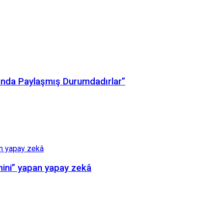
arında Paylaşmış Durumdadırlar”
mini” yapan yapay zekâ