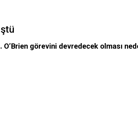
üştü
. O’Brien görevini devredecek olması ne