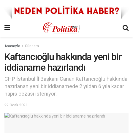
Anasayfa
Gündem
Kaftancıoğlu hakkında yeni bir
iddianame hazırlandı
CHP İstanbul İl Başkanı Canan Kaftancıoğlu hakkında
hazırlanan yeni bir iddianamede 2 yıldan 6 yıla kadar
hapis cezası isteniyor.
22 Ocak 2021