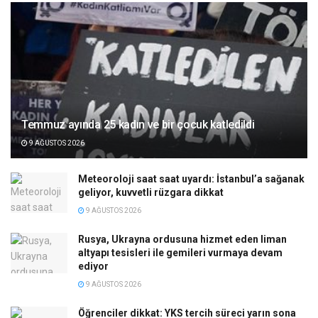
Temmuz ayında 25 kadın ve bir çocuk katledildi
9 AĞUSTOS 2026
Meteoroloji saat saat uyardı: İstanbul’a sağanak
geliyor, kuvvetli rüzgara dikkat
9 AĞUSTOS 2026
Rusya, Ukrayna ordusuna hizmet eden liman
altyapı tesisleri ile gemileri vurmaya devam
ediyor
9 AĞUSTOS 2026
Öğrenciler dikkat: YKS tercih süreci yarın sona