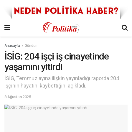
Anasayfa
Gündem
İSİG: 204 işçi iş cinayetinde
yaşamını yitirdi
İSİG, Temmuz ayına ilişkin yayınladığı raporda 204
işçinin hayatını kaybettiğini açıkladı.
8 Ağustos 2025