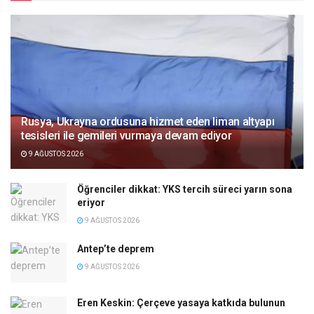
Rusya, Ukrayna ordusuna hizmet eden liman altyapı
tesisleri ile gemileri vurmaya devam ediyor
9 AĞUSTOS 2026
Öğrenciler dikkat: YKS tercih süreci yarın sona
eriyor
9 AĞUSTOS 2026
Antep’te deprem
9 AĞUSTOS 2026
Eren Keskin: Çerçeve yasaya katkıda bulunun