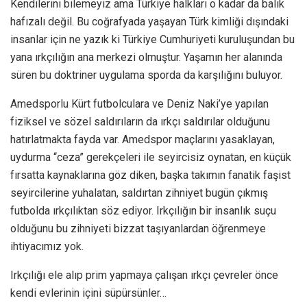
Kendilerini bilemeyiz ama Türkiye halkları o kadar da balık
hafızalı değil. Bu coğrafyada yaşayan Türk kimliği dışındaki
insanlar için ne yazık ki Türkiye Cumhuriyeti kuruluşundan bu
yana ırkçılığın ana merkezi olmuştur. Yaşamın her alanında
süren bu doktriner uygulama sporda da karşılığını buluyor.
Amedsporlu Kürt futbolculara ve Deniz Naki’ye yapılan
fiziksel ve sözel saldırıların da ırkçı saldırılar olduğunu
hatırlatmakta fayda var. Amedspor maçlarını yasaklayan,
uydurma “ceza” gerekçeleri ile seyircisiz oynatan, en küçük
fırsatta kaynaklarına göz diken, başka takımın fanatik faşist
seyircilerine yuhalatan, saldırtan zihniyet bugün çıkmış
futbolda ırkçılıktan söz ediyor. Irkçılığın bir insanlık suçu
olduğunu bu zihniyeti bizzat taşıyanlardan öğrenmeye
ihtiyacımız yok.
Irkçılığı ele alıp prim yapmaya çalışan ırkçı çevreler önce
kendi evlerinin içini süpürsünler…