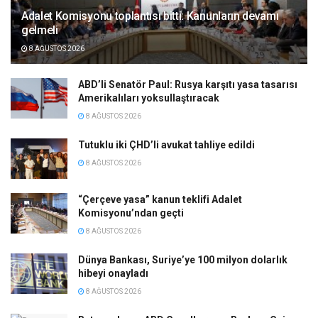
Adalet Komisyonu toplantısı bitti: Kanunların devamı
gelmeli
8 AĞUSTOS 2026
ABD’li Senatör Paul: Rusya karşıtı yasa tasarısı
Amerikalıları yoksullaştıracak
8 AĞUSTOS 2026
Tutuklu iki ÇHD’li avukat tahliye edildi
8 AĞUSTOS 2026
“Çerçeve yasa” kanun teklifi Adalet
Komisyonu’ndan geçti
8 AĞUSTOS 2026
Dünya Bankası, Suriye’ye 100 milyon dolarlık
hibeyi onayladı
8 AĞUSTOS 2026