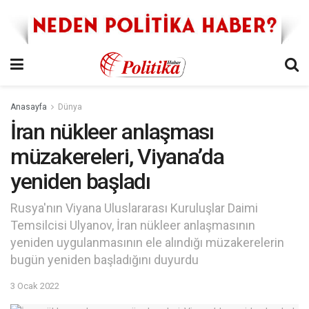
Anasayfa
Dünya
İran nükleer anlaşması
müzakereleri, Viyana’da
yeniden başladı
Rusya'nın Viyana Uluslararası Kuruluşlar Daimi
Temsilcisi Ulyanov, İran nükleer anlaşmasının
yeniden uygulanmasının ele alındığı müzakerelerin
bugün yeniden başladığını duyurdu
3 Ocak 2022