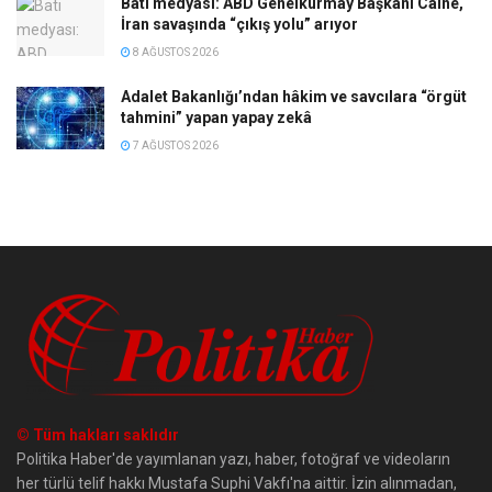
Batı medyası: ABD Genelkurmay Başkanı Caine,
İran savaşında “çıkış yolu” arıyor
8 AĞUSTOS 2026
Adalet Bakanlığı’ndan hâkim ve savcılara “örgüt
tahmini” yapan yapay zekâ
7 AĞUSTOS 2026
© Tüm hakları saklıdır
Politika Haber'de yayımlanan yazı, haber, fotoğraf ve videoların
her türlü telif hakkı Mustafa Suphi Vakfı'na aittir. İzin alınmadan,