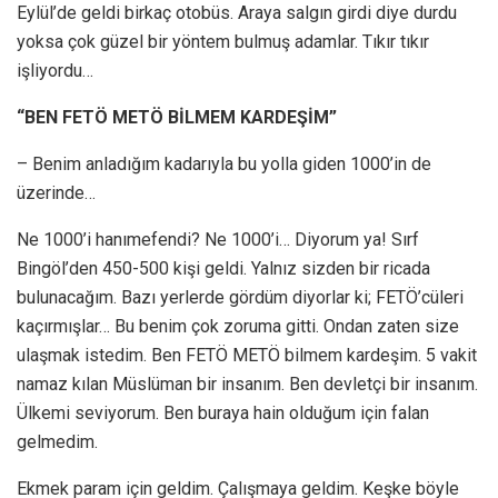
Eylül’de geldi birkaç otobüs. Araya salgın girdi diye durdu
yoksa çok güzel bir yöntem bulmuş adamlar. Tıkır tıkır
işliyordu…
“BEN FETÖ METÖ BİLMEM KARDEŞİM”
– Benim anladığım kadarıyla bu yolla giden 1000’in de
üzerinde…
Ne 1000’i hanımefendi? Ne 1000’i… Diyorum ya! Sırf
Bingöl’den 450-500 kişi geldi. Yalnız sizden bir ricada
bulunacağım. Bazı yerlerde gördüm diyorlar ki; FETÖ’cüleri
kaçırmışlar… Bu benim çok zoruma gitti. Ondan zaten size
ulaşmak istedim. Ben FETÖ METÖ bilmem kardeşim. 5 vakit
namaz kılan Müslüman bir insanım. Ben devletçi bir insanım.
Ülkemi seviyorum. Ben buraya hain olduğum için falan
gelmedim.
Ekmek param için geldim. Çalışmaya geldim. Keşke böyle