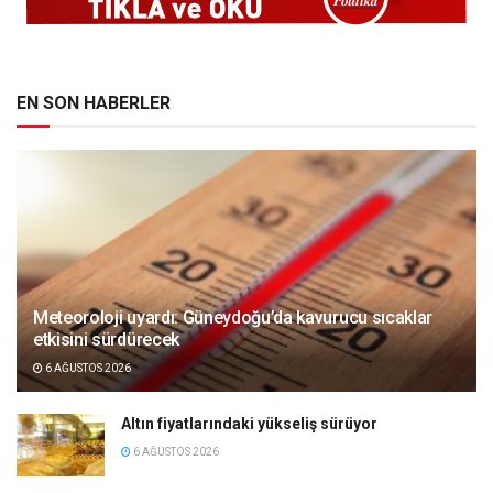
EN SON HABERLER
Meteoroloji uyardı: Güneydoğu’da kavurucu sıcaklar
etkisini sürdürecek
6 AĞUSTOS 2026
Altın fiyatlarındaki yükseliş sürüyor
6 AĞUSTOS 2026