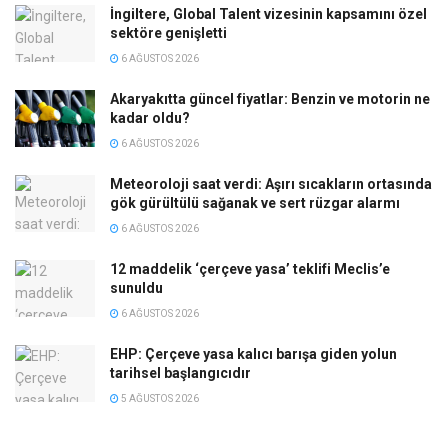
İngiltere, Global Talent vizesinin kapsamını özel
sektöre genişletti
6 AĞUSTOS 2026
Akaryakıtta güncel fiyatlar: Benzin ve motorin ne
kadar oldu?
6 AĞUSTOS 2026
Meteoroloji saat verdi: Aşırı sıcakların ortasında
gök gürültülü sağanak ve sert rüzgar alarmı
6 AĞUSTOS 2026
12 maddelik ‘çerçeve yasa’ teklifi Meclis’e
sunuldu
6 AĞUSTOS 2026
EHP: Çerçeve yasa kalıcı barışa giden yolun
tarihsel başlangıcıdır
5 AĞUSTOS 2026