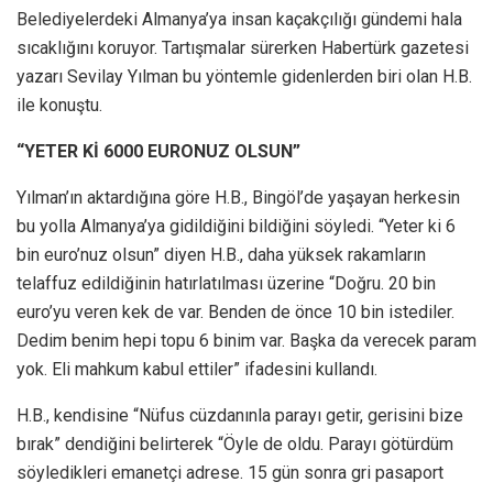
Belediyelerdeki Almanya’ya insan kaçakçılığı gündemi hala
sıcaklığını koruyor. Tartışmalar sürerken Habertürk gazetesi
yazarı Sevilay Yılman bu yöntemle gidenlerden biri olan H.B.
ile konuştu.
“YETER Kİ 6000 EURONUZ OLSUN”
Yılman’ın aktardığına göre H.B., Bingöl’de yaşayan herkesin
bu yolla Almanya’ya gidildiğini bildiğini söyledi. “Yeter ki 6
bin euro’nuz olsun” diyen H.B., daha yüksek rakamların
telaffuz edildiğinin hatırlatılması üzerine “Doğru. 20 bin
euro’yu veren kek de var. Benden de önce 10 bin istediler.
Dedim benim hepi topu 6 binim var. Başka da verecek param
yok. Eli mahkum kabul ettiler” ifadesini kullandı.
H.B., kendisine “Nüfus cüzdanınla parayı getir, gerisini bize
bırak” dendiğini belirterek “Öyle de oldu. Parayı götürdüm
söyledikleri emanetçi adrese. 15 gün sonra gri pasaport