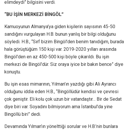
elimdeydi” bilgisini verdi.
“BU İŞİN MERKEZİ BİNGÖL”
Kamuoyunun Almanya’ya giden kişilerin sayısının 45-50
sandığını vurgulayan H.B. bunun yanlış bir bilgi olduğunu
söyledi. H.B., “Sırf bizim Bingöl’den benim tanıdığım, burada
hala görüştüğüm 150 kişi var. 2019-2020 yılları arasında
Bingöl’den en az 450-500 kişi böyle çıkarıldı. Bu işin
merkezi de Bingöl’dür. Siz oraya iyice bir bakın bence” diye
konuştu.
Bu işin esas mimarının, Yılman’ın yazdığı gibi Ali Ayrancı
olduğunu iddia eden H.B., “Bingöllüdür kendisi ve çevresi
çok geniştir. Eli kolu çok uzun bir vatandaştır… Bir de Sedat
diye biri var. Soyadını bilmiyorum ama İstanbul’da yine
Bingöllü biri” dedi.
Devamında Yılman’ın yönelttiği sorular ve H.B.’nin bunlara