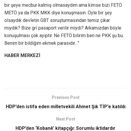
bir şeye mecbur kalmış olmasaydım ama kimse bizi FETÖ
METÖ ya da PKK MKK diye konuşmasın. Öyle bir şey
olsaydık devletin GBT soruşturmasından temiz çıkar
mıydık? Bize gri pasaport verilir miydi? Arkamızdan böyle
konuşulması çok ayıptır. Ne FETÖ bilirim ben ne PKK şu bu.
Benim bir bildiğim ekmek parasıdır…”
HABER MERKEZİ
Previous Post
HDP’den istifa eden milletvekili Ahmet Şık TİP’e katıldı
Next Post
HDP’den ‘Kobanê’ kitapçığı: Sorumlu iktidardır