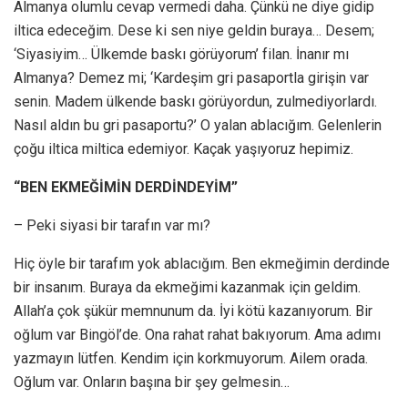
Almanya olumlu cevap vermedi daha. Çünkü ne diye gidip
iltica edeceğim. Dese ki sen niye geldin buraya… Desem;
‘Siyasiyim… Ülkemde baskı görüyorum’ filan. İnanır mı
Almanya? Demez mi; ‘Kardeşim gri pasaportla girişin var
senin. Madem ülkende baskı görüyordun, zulmediyorlardı.
Nasıl aldın bu gri pasaportu?’ O yalan ablacığım. Gelenlerin
çoğu iltica miltica edemiyor. Kaçak yaşıyoruz hepimiz.
“BEN EKMEĞİMİN DERDİNDEYİM”
– Peki siyasi bir tarafın var mı?
Hiç öyle bir tarafım yok ablacığım. Ben ekmeğimin derdinde
bir insanım. Buraya da ekmeğimi kazanmak için geldim.
Allah’a çok şükür memnunum da. İyi kötü kazanıyorum. Bir
oğlum var Bingöl’de. Ona rahat rahat bakıyorum. Ama adımı
yazmayın lütfen. Kendim için korkmuyorum. Ailem orada.
Oğlum var. Onların başına bir şey gelmesin…