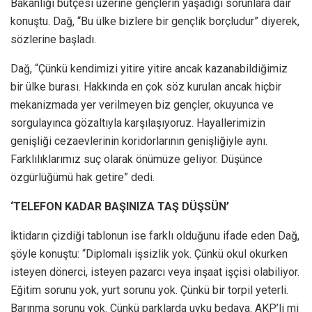
Bakanlığı bütçesi üzerine gençlerin yaşadığı sorunlara dair
konuştu. Dağ, “Bu ülke bizlere bir gençlik borçludur” diyerek,
sözlerine başladı.
Dağ, “Çünkü kendimizi yitire yitire ancak kazanabildiğimiz
bir ülke burası. Hakkında en çok söz kurulan ancak hiçbir
mekanizmada yer verilmeyen biz gençler, okuyunca ve
sorgulayınca gözaltıyla karşılaşıyoruz. Hayallerimizin
genişliği cezaevlerinin koridorlarının genişliğiyle aynı.
Farklılıklarımız suç olarak önümüze geliyor. Düşünce
özgürlüğümü hak getire” dedi.
‘TELEFON KADAR BAŞINIZA TAŞ DÜŞSÜN’
İktidarın çizdiği tablonun ise farklı olduğunu ifade eden Dağ,
şöyle konuştu: “Diplomalı işsizlik yok. Çünkü okul okurken
isteyen dönerci, isteyen pazarcı veya inşaat işçisi olabiliyor.
Eğitim sorunu yok, yurt sorunu yok. Çünkü bir torpil yeterli.
Barınma sorunu yok. Çünkü parklarda uyku bedava. AKP’li mi