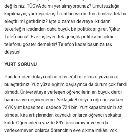
değilsiniz, TÜGVA’da mı yer almıyorsunuz? Umutsuzluğa
kapılmayın, yurtdışında iş fırsatları vardır. Tüm bunlara tek bir
eleştiri mi getirdiniz? İşte o zaman devreye iktidarın
tekerleğin icadından daha büyük bir politikası girer: ‘Çıkar
Telefonunu!’ Evet, işleyen tek gençlik politikaları çıkar
telefonu göster demektir! Telefon kadar başınıza taş
düşsün!
YURT SORUNU
Pandemiden dolayı online olan eğitimi elinize yüzünüze
bulaştırdınız. Yüz yüze eğitim başlayınca da durum çok farklı
olmadı. Üniversiteye yerleşen öğrencilerin en büyük derdi
barınma ve geçinememe. Yaklaşık 8 milyon öğrenci varken
KYK yurt kapasitesi sadece 724 bin. Yurt kapasitesinin az
olması, kira artışlarından kaynaklı onlarca öğrenci sokakta
kaldı. Öğrencilerin yüzde 89’u barınamıyor ve yurda
yerleşemeyen onlarca öğrencinin eve çıkma imkânı yok.