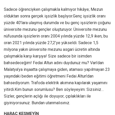
Sadece öğrenciyken çalışmakla kalmıyor hikâye; Mezun
olduktan sonra gerçek işsizlik başlıyor.Genç işsizlik oranı
yüzde 40’lara ulaşmış durumda ve bu genç işsizlerin çoğunu
üniversite mezunu gençler oluşturuyor. Üniversite mezunu
nüfusunda işsizlerin oranı 2004 yılında yüzde 12,9 iken, bu
oran 2021 yılında yüzde 27,2’ye yükseldi. Sadece 1,5
milyona yakın üniversite mezunu asgari ücretin altında
çalışmakla karşı karşıya! Size sadece bir isimden
bahsedeceğim! Fedai Altun adını duydunuz mu? Van’dan
Malatya’ya inşaatta çalışmaya giden, ataması yapılmayan 23
yaşındaki beden eğitimi öğretmeni Fedai Altun’dan
bahsediyorum. Trafoda elektrik akımına kapılarak yaşamını
yitirdi.Kim bunun sorumlusu? Ben söyleyeyim: Sizsiniz…
Sizler, gençlerin açlığı ile doyuyor; çıplaklıkları ile
giyiniyorsunuz. Bundan utanmalısınız.
HARAÇ KESMEYİN