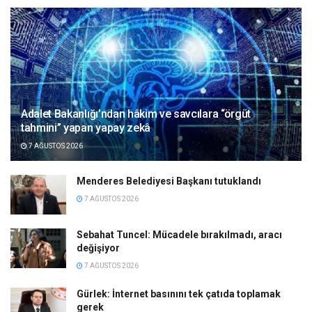
Adalet Bakanlığı’ndan hâkim ve savcılara “örgüt
tahmini” yapan yapay zekâ
7 AĞUSTOS 2026
Menderes Belediyesi Başkanı tutuklandı
7 AĞUSTOS 2026
Sebahat Tuncel: Mücadele bırakılmadı, aracı
değişiyor
7 AĞUSTOS 2026
Gürlek: İnternet basınını tek çatıda toplamak
gerek