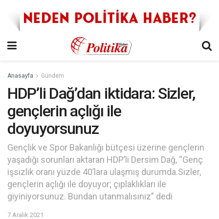
Anasayfa
Gündem
HDP’li Dağ’dan iktidara: Sizler,
gençlerin açlığı ile
doyuyorsunuz
Gençlik ve Spor Bakanlığı bütçesi üzerine gençlerin
yaşadığı sorunları aktaran HDP’li Dersim Dağ, “Genç
işsizlik oranı yüzde 40’lara ulaşmış durumda.Sizler,
gençlerin açlığı ile doyuyor; çıplaklıkları ile
giyiniyorsunuz. Bundan utanmalısınız” dedi
7 Aralık 2021