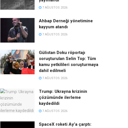
yayınlandı
7 AĞUSTOS 2026
Ahbap Derneği yönetimine
kayyum atandı
7 AĞUSTOS 2026
Gülistan Doku röportajı
soruşturulan Selin Top: Tüm
kamu yetkilileri soruşturmaya
dahil edilmeli
7 AĞUSTOS 2026
Trump: Ukrayna krizinin
çözümünde ilerleme
kaydedildi
7 AĞUSTOS 2026
SpaceX roketi Ay’a çarptı: