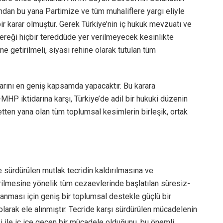
ından bu yana Partimize ve tüm muhaliflere yargı eliyle
ir karar olmuştur. Gerek Türkiye’nin iç hukuk mevzuatı ve
ereği hiçbir tereddüde yer verilmeyecek kesinlikte
ne getirilmeli, siyasi rehine olarak tutulan tüm
larını en geniş kapsamda yapacaktır. Bu karara
P iktidarına karşı, Türkiye’de adil bir hukuki düzenin
tten yana olan tüm toplumsal kesimlerin birleşik, ortak
 sürdürülen mutlak tecridin kaldırılmasına ve
rilmesine yönelik tüm cezaevlerinde başlatılan süresiz-
ılanması için geniş bir toplumsal destekle güçlü bir
olarak ele alınmıştır. Tecride karşı sürdürülen mücadelenin
ile iç içe geçen bir mücadele olduğunu, bu önemli