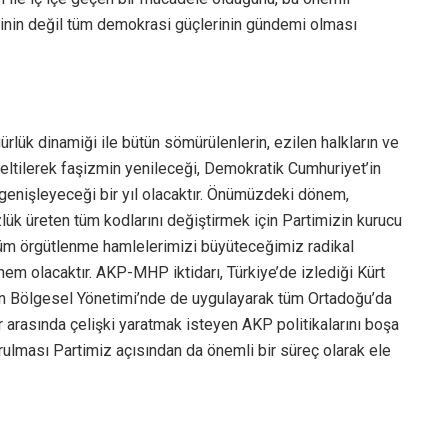
inin değil tüm demokrasi güçlerinin gündemi olması
rlük dinamiği ile bütün sömürülenlerin, ezilen halkların ve
ltilerek faşizmin yenileceği, Demokratik Cumhuriyet’in
 genişleyeceği bir yıl olacaktır. Önümüzdeki dönem,
zlük üreten tüm kodlarını değiştirmek için Partimizin kurucu
tüm örgütlenme hamlelerimizi büyüteceğimiz radikal
em olacaktır. AKP-MHP iktidarı, Türkiye’de izlediği Kürt
tan Bölgesel Yönetimi’nde de uygulayarak tüm Ortadoğu’da
r arasında çelişki yaratmak isteyen AKP politikalarını boşa
urulması Partimiz açısından da önemli bir süreç olarak ele