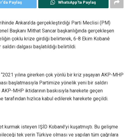
er'da Paylaş
WhatsApp'ta Paylaş
rihinde Ankara’da gerçekleştirdiği Parti Meclisi (PM)
Genel Başkanı Mithat Sancar başkanlığında gerçekleşen
liğin çoklu krize girdiği belirterek, 6-8 Ekim Kobanê
aldırı dalgası başlatıldığı belirtildi.
: “2021 yılına girerken çok yönlü bir kriz yaşayan AKP-MHP
sı başlatmasıyla Partimize yönelik yeni bir saldırı
bi AKP-MHP iktidarının baskısıyla harekete geçen
 tarafından hızlıca kabul edilerek harekete geçildi.
yet kurmak isteyen IŞİD Kobanê’yi kuşatmıştı. Bu gelişme
ileceği tek yerin Türkiye olması ve yapılan tüm çağrılara