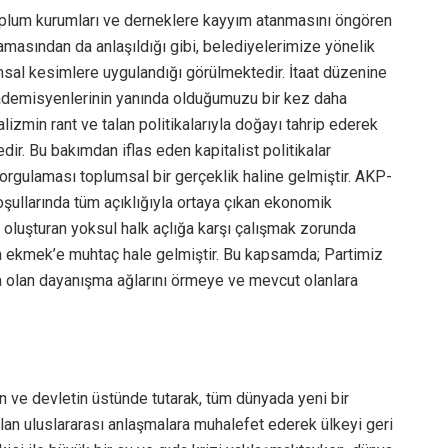
toplum kurumları ve derneklere kayyım atanmasını öngören
amasından da anlaşıldığı gibi, belediyelerimize yönelik
msal kesimlere uygulandığı görülmektedir. İtaat düzenine
kademisyenlerinin yanında olduğumuzu bir kez daha
lizmin rant ve talan politikalarıyla doğayı tahrip ederek
edir. Bu bakımdan iflas eden kapitalist politikalar
 sorgulaması toplumsal bir gerçeklik haline gelmiştir. AKP-
oşullarında tüm açıklığıyla ortaya çıkan ekonomik
u oluşturan yoksul halk açlığa karşı çalışmak zorunda
da ekmek’e muhtaç hale gelmiştir. Bu kapsamda; Partimiz
a olan dayanışma ağlarını örmeye ve mevcut olanlara
 ve devletin üstünde tutarak, tüm dünyada yeni bir
lan uluslararası anlaşmalara muhalefet ederek ülkeyi geri