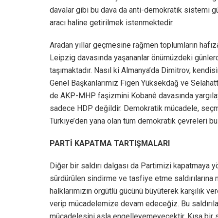
davalar gibi bu dava da anti-demokratik sistemi g
aracı haline getirilmek istenmektedir.
Aradan yıllar geçmesine rağmen toplumların hafıza
Leipzig davasında yaşananlar önümüzdeki günlerde
taşımaktadır. Nasıl ki Almanya’da Dimitrov, kendis
Genel Başkanlarımız Figen Yüksekdağ ve Selahatt
de AKP-MHP faşizmini Kobanê davasında yargılay
sadece HDP değildir. Demokratik mücadele, seçme
Türkiye’den yana olan tüm demokratik çevreleri b
PARTİ KAPATMA TARTIŞMALARI
Diğer bir saldırı dalgası da Partimizi kapatmaya y
sürdürülen sindirme ve tasfiye etme saldırılarına 
halklarımızın örgütlü gücünü büyüterek karşılık ver
verip mücadelemize devam edeceğiz. Bu saldırıla
mücadelesini asla engelleyemeyecektir. Kısa bir 