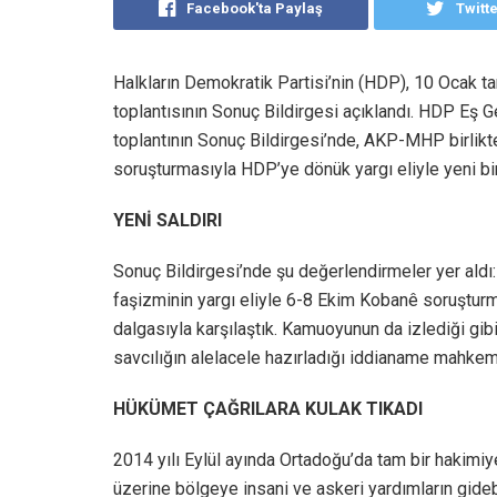
Facebook'ta Paylaş
Twitt
Halkların Demokratik Partisi’nin (HDP), 10 Ocak ta
toplantısının Sonuç Bildirgesi açıklandı. HDP Eş 
toplantının Sonuç Bildirgesi’nde, AKP-MHP birlikte
soruşturmasıyla HDP’ye dönük yargı eliyle yeni bir s
YENİ SALDIRI
Sonuç Bildirgesi’nde şu değerlendirmeler yer aldı
faşizminin yargı eliyle 6-8 Ekim Kobanê soruşturma
dalgasıyla karşılaştık. Kamuoyunun da izlediği gi
savcılığın alelacele hazırladığı iddianame mahkeme
HÜKÜMET ÇAĞRILARA KULAK TIKADI
2014 yılı Eylül ayında Ortadoğu’da tam bir hakimi
üzerine bölgeye insani ve askeri yardımların gideb