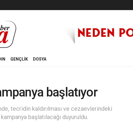
DIN
GENÇLİK
DOSYA
ampanya başlatıyor
de, tecridin kaldırılması ve cezaevlerindeki
en kampanya başlatılacağı duyuruldu.