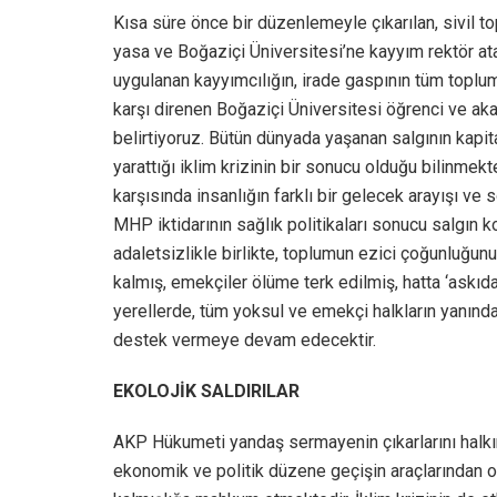
Kısa süre önce bir düzenlemeyle çıkarılan, sivil 
yasa ve Boğaziçi Üniversitesi’ne kayyım rektör at
uygulanan kayyımcılığın, irade gaspının tüm toplu
karşı direnen Boğaziçi Üniversitesi öğrenci ve a
belirtiyoruz. Bütün dünyada yaşanan salgının kapita
yarattığı iklim krizinin bir sonucu olduğu bilinmekt
karşısında insanlığın farklı bir gelecek arayışı ve
MHP iktidarının sağlık politikaları sonucu salgın k
adaletsizlikle birlikte, toplumun ezici çoğunluğun
kalmış, emekçiler ölüme terk edilmiş, hatta ‘askı
yerellerde, tüm yoksul ve emekçi halkların yanınd
destek vermeye devam edecektir.
EKOLOJİK SALDIRILAR
AKP Hükumeti yandaş sermayenin çıkarlarını halkın
ekonomik ve politik düzene geçişin araçlarından o