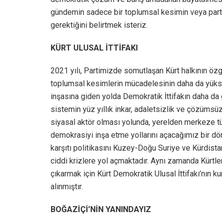
gündemin sadece bir toplumsal kesimin veya part
gerektiğini belirtmek isteriz.
KÜRT ULUSAL İTTİFAKI
2021 yılı, Partimizde somutlaşan Kürt halkının özgü
toplumsal kesimlerin mücadelesinin daha da yükse
inşasına giden yolda Demokratik İttifakın daha da
sistemin yüz yıllık inkar, adaletsizlik ve çözümsü
siyasal aktör olması yolunda, yerelden merkeze 
demokrasiyi inşa etme yollarını açacağımız bir dön
karşıtı politikasını Kuzey-Doğu Suriye ve Kürdis
ciddi krizlere yol açmaktadır. Aynı zamanda Kürtle
çıkarmak için Kürt Demokratik Ulusal İttifakı’nın k
alınmıştır.
BOĞAZİÇİ’NİN YANINDAYIZ