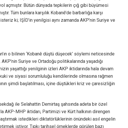
ol açmıştır. Bütün dünyada tepkilerin çığ gibi büyümesi
ıştır. Tüm bunlara karşılık Kobanê’de barbarlığa karşı
k isteriz ki; IŞİD’in yenilgisi aynı zamanda AKP’nin Suriye ve
an’ın o bilinen ‘Kobanê düştü düşecek’ söylemi neticesinde
ı. AKP’nin Suriye ve Ortadoğu politikalarında yaşadığı
zin yaşattığı yenilginin izleri AKP iktidarında hala devam
ukuki ve siyasi sorumluluğu kendilerinde olmasına rağmen
ın şimdi başlatılması, içine düştükleri kriz ve çaresizliğin
kdağ ile Selahattin Demirtaş şahsında adeta bir özel
a AKP-MHP iktidarı, Partimizi ve Kürt halkının direngen
tırmak istedikleri diktatörlüklerinin önündeki asıl engelin
irmek istiyor. Tıpkı tarihsel örneklerde görülen bazı