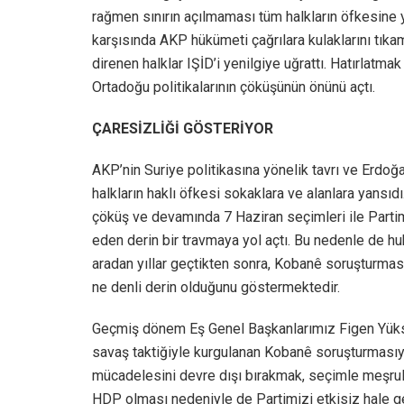
rağmen sınırın açılmaması tüm halkların öfkesine y
karşısında AKP hükümeti çağrılara kulaklarını tıkam
direnen halklar IŞİD’i yenilgiye uğrattı. Hatırlatma
Ortadoğu politikalarının çöküşünün önünü açtı.
ÇARESİZLİĞİ GÖSTERİYOR
AKP’nin Suriye politikasına yönelik tavrı ve Erdoğ
halkların haklı öfkesi sokaklara ve alanlara yansıd
çöküş ve devamında 7 Haziran seçimleri ile Partimi
eden derin bir travmaya yol açtı. Bu nedenle de h
aradan yıllar geçtikten sonra, Kobanê soruşturmasın
ne denli derin olduğunu göstermektedir.
Geçmiş dönem Eş Genel Başkanlarımız Figen Yükse
savaş taktiğiyle kurgulanan Kobanê soruşturmasıyl
mücadelesini devre dışı bırakmak, seçimle meşrulaş
HDP olması nedeniyle de Partimizi etkisiz hale get