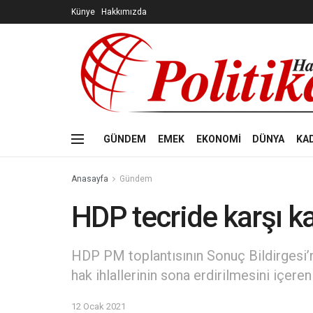
Künye
Hakkımızda
GÜNDEM
EMEK
EKONOMİ
DÜNYA
KA
Anasayfa
Gündem
HDP tecride karşı k
HDP PM toplantısının Sonuç Bildirgesi’n
hak ihlallerinin sona erdirilmesini içer
12 Ocak 2021