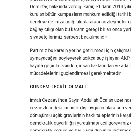
Demirtaş hakkında verdiği karar, iktidarın 2014 yıl
kurulan bütün kumpasların mahkum edildiği tarihi b
gerekse de imzaladığı uluslararası sözleşmeler g
bağlayıcılığı olan bu kararın gereği bir an önce yeri
siyasetçilerimiz serbest bırakılmalıdır.
Partimiz bu kararın yerine getirilmesi için çalışma
uymayacağını söyleyerek açıkça suç işleyen AKP-MH
hayata geçirilmesinden, insan haklarından ve adale
mücadelelerini güçlendirmesi gerekmektedir.
GÜNDEM TECRİT OLMALI
İmralı Cezaevi’nde Sayın Abdullah Öcalan üzerinde
cezaevlerindeki insanlık dışı uygulamalara son ve
dönüşümlü açlık grevlerinin haklı taleplerinin karş
demokratik duyarlılığın yaratılması acil görevimiz 
demokratik çözüm ve barış umudunun büyütülmesi 