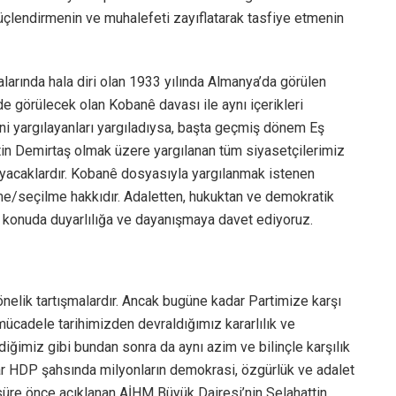
üçlendirmenin ve muhalefeti zayıflatarak tasfiye etmenin
larında hala diri olan 1933 yılında Almanya’da görülen
 görülecek olan Kobanê davası ile aynı içerikleri
ini yargılayanları yargıladıysa, başta geçmiş dönem Eş
in Demirtaş olmak üzere yargılanan tüm siyasetçilerimiz
acaklardır. Kobanê dosyasıyla yargılanmak istenen
/seçilme hakkıdır. Adaletten, hukuktan ve demokratik
u konuda duyarlılığa ve dayanışmaya davet ediyoruz.
önelik tartışmalardır. Ancak bugüne kadar Partimize karşı
mücadele tarihimizden devraldığımız kararlılık ve
diğimiz gibi bundan sonra da aynı azim ve bilinçle karşılık
r HDP şahsında milyonların demokrasi, özgürlük ve adalet
süre önce açıklanan AİHM Büyük Dairesi’nin Selahattin