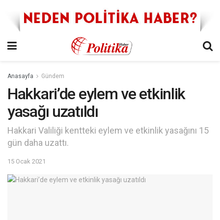
Anasayfa
Gündem
Hakkari’de eylem ve etkinlik
yasağı uzatıldı
Hakkari Valiliği kentteki eylem ve etkinlik yasağını 15
gün daha uzattı.
15 Ocak 2021