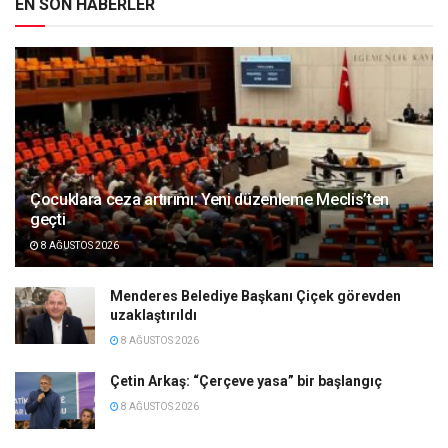
EN SON HABERLER
Çocuklara ceza artırımı: Yeni düzenleme Meclis’ten
geçti
8 AĞUSTOS 2026
Menderes Belediye Başkanı Çiçek görevden
uzaklaştırıldı
8 AĞUSTOS 2026
Çetin Arkaş: “Çerçeve yasa” bir başlangıç
8 AĞUSTOS 2026