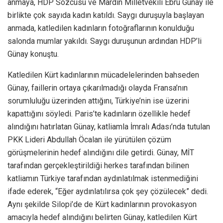
anmaya, HDP Sözcüsü ve Mardin Milletvekili Ebru Günay ile
birlikte çok sayıda kadın katıldı. Saygı duruşuyla başlayan
anmada, katledilen kadınların fotoğraflarının konulduğu
salonda mumlar yakıldı. Saygı duruşunun ardından HDP’li
Günay konuştu.
Katledilen Kürt kadınlarının mücadelelerinden bahseden
Günay, faillerin ortaya çıkarılmadığı olayda Fransa’nın
sorumluluğu üzerinden attığını, Türkiye’nin ise üzerini
kapattığını söyledi. Paris’te kadınların özellikle hedef
alındığını hatırlatan Günay, katliamla İmralı Adası’nda tutulan
PKK Lideri Abdullah Öcalan ile yürütülen çözüm
görüşmelerinin hedef alındığını dile getirdi. Günay, MİT
tarafından gerçekleştirildiği herkes tarafından bilinen
katliamın Türkiye tarafından aydınlatılmak istenmediğini
ifade ederek, “Eğer aydınlatılırsa çok şey çözülecek” dedi.
Aynı şekilde Silopi’de de Kürt kadınlarının provokasyon
amacıyla hedef alındığını belirten Günay, katledilen Kürt