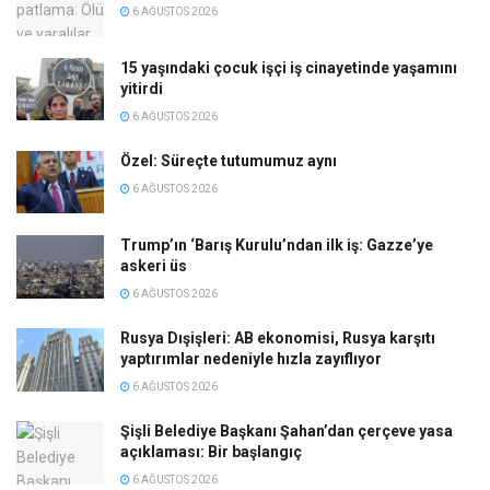
6 AĞUSTOS 2026
15 yaşındaki çocuk işçi iş cinayetinde yaşamını
yitirdi
6 AĞUSTOS 2026
Özel: Süreçte tutumumuz aynı
6 AĞUSTOS 2026
Trump’ın ‘Barış Kurulu’ndan ilk iş: Gazze’ye
askeri üs
6 AĞUSTOS 2026
Rusya Dışişleri: AB ekonomisi, Rusya karşıtı
yaptırımlar nedeniyle hızla zayıflıyor
6 AĞUSTOS 2026
Şişli Belediye Başkanı Şahan’dan çerçeve yasa
açıklaması: Bir başlangıç
6 AĞUSTOS 2026