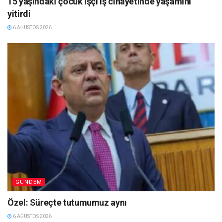
15 yaşındaki çocuk işçi iş cinayetinde yaşamını
yitirdi
6 AĞUSTOS 2026
GÜNDEM
Özel: Süreçte tutumumuz aynı
6 AĞUSTOS 2026