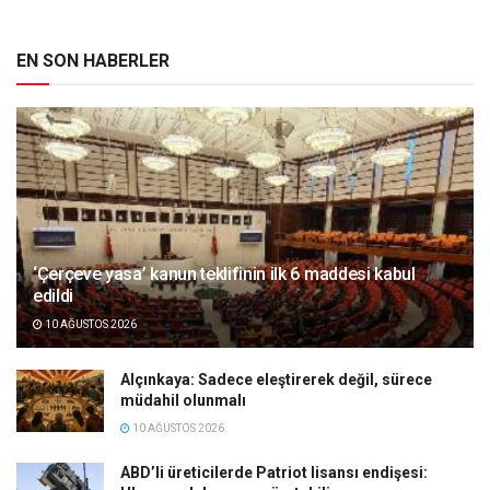
EN SON HABERLER
‘Çerçeve yasa’ kanun teklifinin ilk 6 maddesi kabul
edildi
10 AĞUSTOS 2026
Alçınkaya: Sadece eleştirerek değil, sürece
müdahil olunmalı
10 AĞUSTOS 2026
ABD’li üreticilerde Patriot lisansı endişesi: