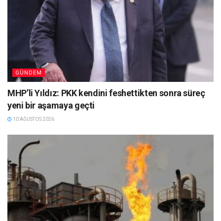
GÜNDEM
MHP’li Yıldız: PKK kendini feshettikten sonra süreç
yeni bir aşamaya geçti
10 AĞUSTOS 2026