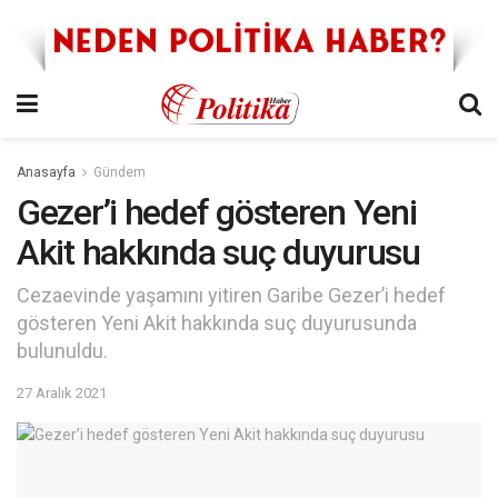
Anasayfa
Gündem
Gezer’i hedef gösteren Yeni
Akit hakkında suç duyurusu
Cezaevinde yaşamını yitiren Garibe Gezer’i hedef
gösteren Yeni Akit hakkında suç duyurusunda
bulunuldu.
27 Aralık 2021