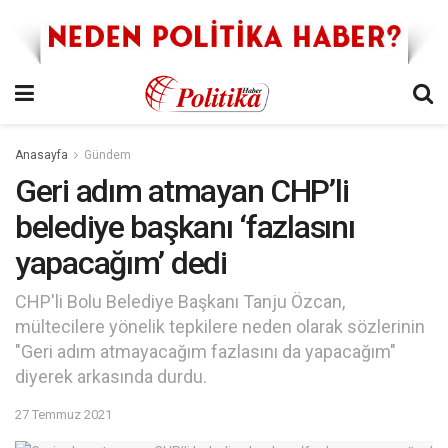
Anasayfa
Gündem
Geri adım atmayan CHP’li
belediye başkanı ‘fazlasını
yapacağım’ dedi
CHP'li Bolu Belediye Başkanı Tanju Özcan,
mültecilere yönelik tepkilere neden olarak sözlerinin
"Geri adım atmayacağım fazlasını da yapacağım"
diyerek arkasında durdu.
27 Temmuz 2021