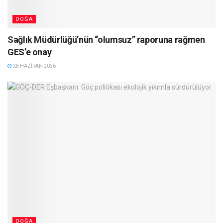
DOĞA
Sağlık Müdürlüğü’nün “olumsuz” raporuna rağmen
GES’e onay
28 HAZIRAN 2026
DOĞA