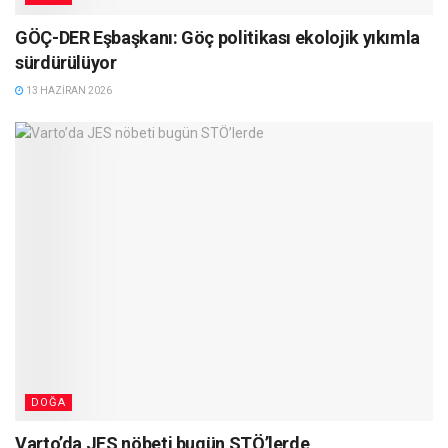
GÖÇ-DER Eşbaşkanı: Göç politikası ekolojik yıkımla
sürdürülüyor
13 HAZIRAN 2026
DOĞA
Varto’da JES nöbeti bugün STÖ’lerde