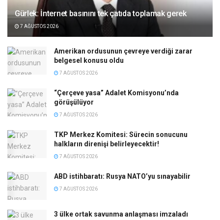
Gürlek: İnternet basınını tek çatıda toplamak gerek
7 AĞUSTOS 2026
Amerikan ordusunun çevreye verdiği zarar
belgesel konusu oldu
7 AĞUSTOS 2026
“Çerçeve yasa” Adalet Komisyonu’nda
görüşülüyor
7 AĞUSTOS 2026
TKP Merkez Komitesi: Sürecin sonucunu
halkların direnişi belirleyecektir!
7 AĞUSTOS 2026
ABD istihbaratı: Rusya NATO’yu sınayabilir
7 AĞUSTOS 2026
3 ülke ortak savunma anlaşması imzaladı